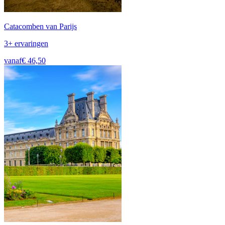
Catacomben van Parijs
3+ ervaringen
vanaf
€ 46,50