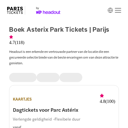
Boek Asterix Park Tickets | Parijs
4.7
(
118
)
Headout is een erkende en vertrouwde partner van de locatie die een
gecureerde selectie biede van de beste ervaringen om van deze attractie te
genieten.
KAARTJES
4.8
(
100
)
Dagtickets voor Parc Astérix
Verlengde geldigheid
Flexibele duur
vanaf