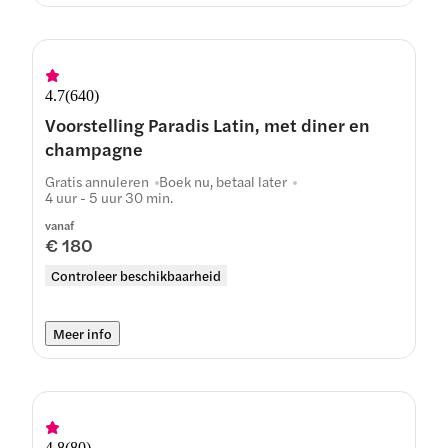
4.7
(
640
)
Voorstelling Paradis Latin, met diner en
champagne
Gratis annuleren
Boek nu, betaal later
4 uur - 5 uur 30 min.
vanaf
€ 180
Controleer beschikbaarheid
Meer info
4.8
(
80
)