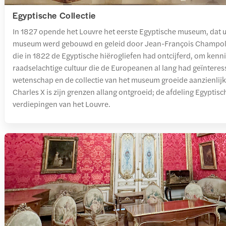
Egyptische Collectie
In 1827 opende het Louvre het eerste Egyptische museum, dat ui
museum werd gebouwd en geleid door Jean-François Champoll
die in 1822 de Egyptische hiërogliefen had ontcijferd, om kenn
raadselachtige cultuur die de Europeanen al lang had geïntere
wetenschap en de collectie van het museum groeide aanzienlijk.
Charles X is zijn grenzen allang ontgroeid; de afdeling Egypti
verdiepingen van het Louvre.