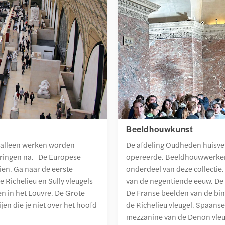
Beeldhouwkunst
er alleen werken worden
De afdeling Oudheden huisves
eringen na. De Europese
opereerde. Beeldhouwwerken ui
zien. Ga naar de eerste
onderdeel van deze collectie
 Richelieu en Sully vleugels
van de negentiende eeuw. De 
en in het Louvre. De Grote
De Franse beelden van de bin
jen die je niet over het hoofd
de Richelieu vleugel. Spaanse
mezzanine van de Denon vleu