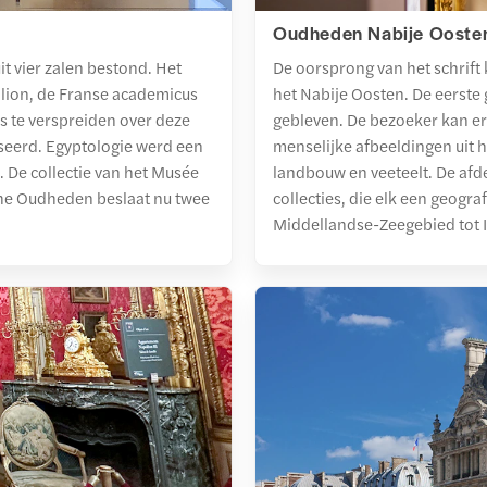
Oudheden Nabije Ooste
t vier zalen bestond. Het
De oorsprong van het schrif
ion, de Franse academicus
het Nabije Oosten. De eerst
is te verspreiden over deze
gebleven. De bezoeker kan er
sseerd. Egyptologie werd een
menselijke afbeeldingen uit 
 De collectie van het Musée
landbouw en veeteelt. De afd
sche Oudheden beslaat nu twee
collecties, die elk een geograf
Middellandse-Zeegebied tot In