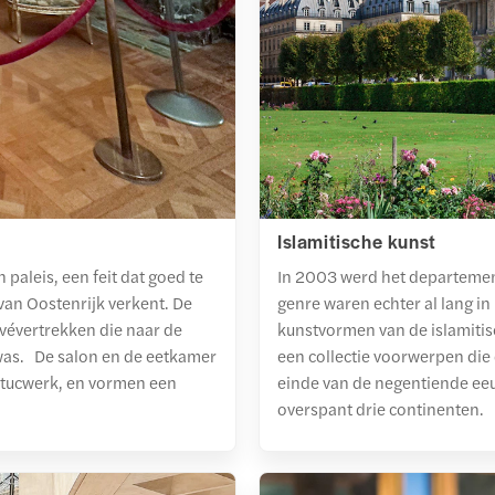
Islamitische kunst
aleis, een feit dat goed te
In 2003 werd het departement
van Oostenrijk verkent. De
genre waren echter al lang in 
vévertrekken die naar de
kunstvormen van de islamiti
 was. De salon en de eetkamer
een collectie voorwerpen die 
 stucwerk, en vormen een
einde van de negentiende eeuw
overspant drie continenten.