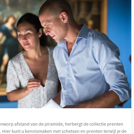
enworp afstand van de piramide, herbergt de collectie prenten
. Hier kunt u kennismaken met schetsen en prenten terwijl je de