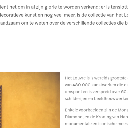
nt het om in al zijn glorie te worden verkend; er is tenslo
ratieve kunst en nog veel meer, is de collectie van het Lou
raadzaam om te weten over de verschillende collecties die be
Het Louvre is 's werelds grootst
van 480.000 kunstwerken die oud
omspant en is verspreid over 60
schilderijen en beeldhouwwerken 
Enkele voorbeelden zijn de Mona
Diamond, en de Kroning van Napol
monumentale en iconische meeste