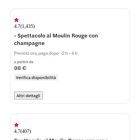
4.7
(
1,435
)
- Spettacolo al Moulin Rouge con
champagne
Prenota ora, paga dopo
2 h - 4 h
a partire da
98 €
Verifica disponibilità
Altri dettagli
4.7
(
407
)