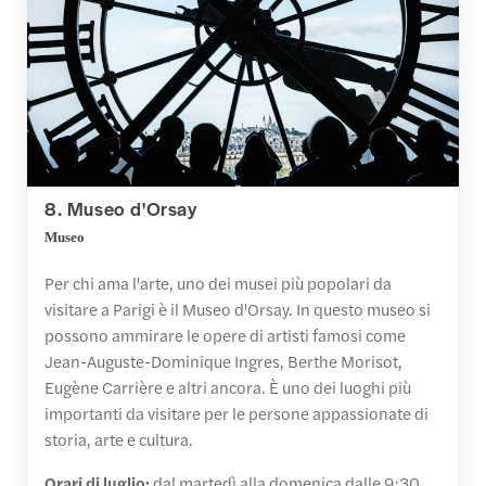
8. Museo d'Orsay
Museo
Per chi ama l'arte, uno dei musei più popolari da
visitare a Parigi è il Museo d'Orsay. In questo museo si
possono ammirare le opere di artisti famosi come
Jean-Auguste-Dominique Ingres, Berthe Morisot,
Eugène Carrière e altri ancora. È uno dei luoghi più
importanti da visitare per le persone appassionate di
storia, arte e cultura.
Orari di luglio:
dal martedì alla domenica dalle 9:30