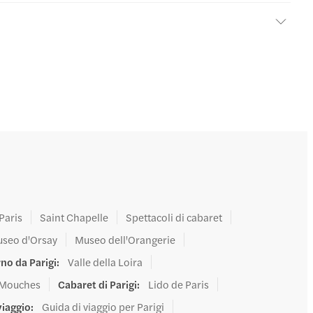
Paris
Saint Chapelle
Spettacoli di cabaret
seo d'Orsay
Museo dell'Orangerie
rno da Parigi
:
Valle della Loira
 Mouches
Cabaret di Parigi
:
Lido de Paris
viaggio
:
Guida di viaggio per Parigi