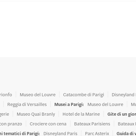
Trionfo
Museo del Louvre
Catacombe di Parigi
Disneyland 
Reggia di Versailles
Musei a Parigi
:
Museo del Louvre
Mu
gerie
Museo Quai Branly
Hotel de la Marine
Gite di un gio
 con pranzo
Crociere con cena
Bateaux Parisiens
Bateaux
i tematici di Parigi
:
Disneyland Paris
Parc Asterix
Guida di 