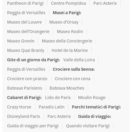
Pantheon di Parigi
Centre Pompidou
Parc Asterix
Reggia di Versailles
Musei a Parigi
:
Museo del Louvre
Museo d'Orsay
Museo dell'Orangerie
Museo Rodin
Museo Grevin
Museo della Conciergerie
Museo Quai Branly
Hotel de la Marine
Gite di un giorno da Parigi
:
Valle della Loira
Reggia di Versailles
Crociere sulla Senna
:
Crociere con pranzo
Crociere con cena
Bateaux Parisiens
Bateaux Mouches
Cabaret di Parigi
:
Lido de Paris
Moulin Rouge
Crazy Horse
Paradis Latin
Parchi tematici di Parigi
:
Disneyland Paris
Parc Asterix
Guida di viaggio
:
Guida di viaggio per Parigi
Quando visitare Parigi