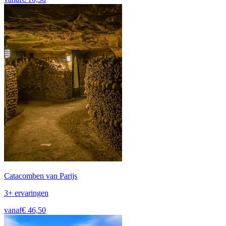
Catacomben van Parijs
3+ ervaringen
vanaf
€ 46,50