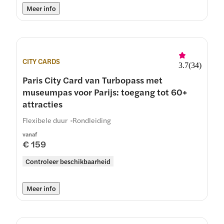
Meer info
CITY CARDS
3.7
(
34
)
Paris City Card van Turbopass met
museumpas voor Parijs: toegang tot 60+
attracties
Flexibele duur
Rondleiding
vanaf
€ 159
Controleer beschikbaarheid
Meer info