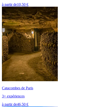
à partir de
10,50 €
Catacombes de Paris
3+ expériences
à partir de
46,50 €