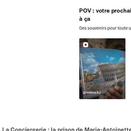
POV : votre procha
à ça
Des souvenirs pour toute u
@
ivelina.h.i
La Conciergerie : la prison de Marie-Antoinett