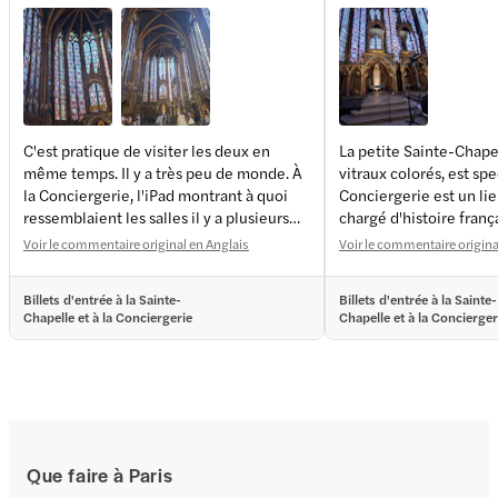
C'est pratique de visiter les deux en
La petite Sainte-Chape
même temps. Il y a très peu de monde. À
vitraux colorés, est spe
la Conciergerie, l'iPad montrant à quoi
Conciergerie est un lie
ressemblaient les salles il y a plusieurs
chargé d'histoire franç
siècles était intéressant. La Sainte-
Voir le commentaire original en Anglais
Voir le commentaire original
Chapelle doit avoir la plus belle boutique
de souvenirs qui soit. Il faut chercher un
Billets d'entrée à la Sainte-
Billets d'entrée à la Sainte-
peu pour trouver l'escalier étroit qui
Chapelle et à la Conciergerie
Chapelle et à la Concierger
mène à la chapelle elle-même. Il n'y a
pas trop de monde.
Que faire à Paris