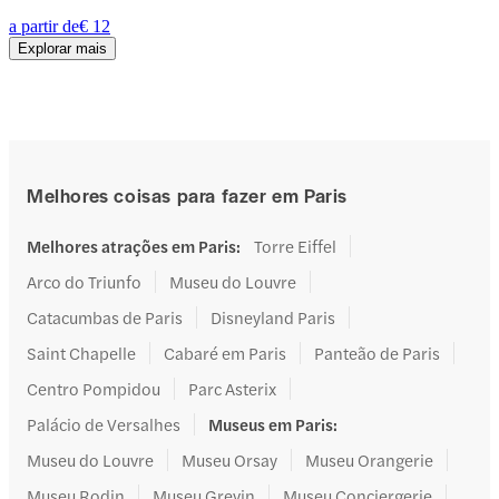
a partir de
€ 12
Explorar mais
Melhores coisas para fazer em Paris
Melhores atrações em Paris
:
Torre Eiffel
Arco do Triunfo
Museu do Louvre
Catacumbas de Paris
Disneyland Paris
Saint Chapelle
Cabaré em Paris
Panteão de Paris
Centro Pompidou
Parc Asterix
Palácio de Versalhes
Museus em Paris
:
Museu do Louvre
Museu Orsay
Museu Orangerie
Museu Rodin
Museu Grevin
Museu Conciergerie