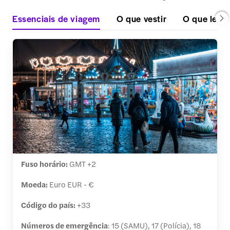
Essenciais de viagem
O que vestir
O que levar
Fuso horário:
GMT +2
Moeda:
Euro EUR - €
Código do país:
+33
Números de emergência
: 15 (SAMU), 17 (Polícia), 18