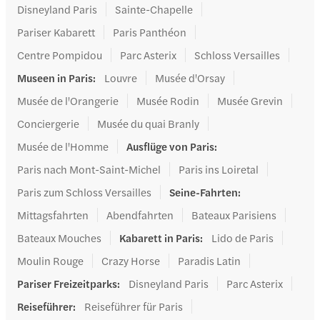
Disneyland Paris
Sainte-Chapelle
Pariser Kabarett
Paris Panthéon
Centre Pompidou
Parc Asterix
Schloss Versailles
Museen in Paris
:
Louvre
Musée d'Orsay
Musée de l'Orangerie
Musée Rodin
Musée Grevin
Conciergerie
Musée du quai Branly
Musée de l'Homme
Ausflüge von Paris
:
Paris nach Mont-Saint-Michel
Paris ins Loiretal
Paris zum Schloss Versailles
Seine-Fahrten
:
Mittagsfahrten
Abendfahrten
Bateaux Parisiens
Bateaux Mouches
Kabarett in Paris
:
Lido de Paris
Moulin Rouge
Crazy Horse
Paradis Latin
Pariser Freizeitparks
:
Disneyland Paris
Parc Asterix
Reiseführer
:
Reiseführer für Paris