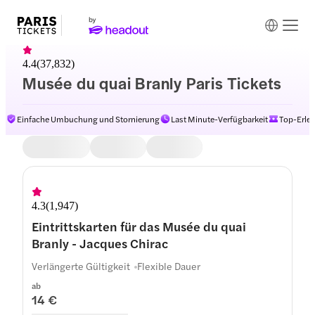
4.4
(
37,832
)
Musée du quai Branly Paris Tickets
Einfache Umbuchung und Stornierung
Last Minute-Verfügbarkeit
Top-Erleb
4.3
(
1,947
)
Eintrittskarten für das Musée du quai
Branly - Jacques Chirac
Verlängerte Gültigkeit
Flexible Dauer
ab
14 €