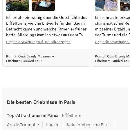
Ich erfuhr ein wenig über die Geschichte des
Ein sehr aufmerks
Eiffelturms, welche Entwürfe für den Bau in
charismatischer Rei
Betracht kamen und welche Farben er früher
mit seiner Erzählu
hatte. Allerdings kam ich etwas aus dem Takt
des Turms und die R
mit der Gruppe, da mir nicht bewusst war,
in seinen Bann gez
Originale Bewertung auf Dänisch anzeigen
Originale Bewertung au
dass der Treffpunkt nicht direkt am
Eiffelturm lag, sondern ein kurzes Stück
Kombi: Quai Branly Museum +
Kombi: Quai Branly 
davon entfernt – aber wir haben es
Eiffelturm Guided Tour
Eiffelturm Guided Tou
geschafft. Es war schön, dass wir viel Zeit für
uns hatten und zu keinem Zeitpunkt
weggeschickt wurden.
Die besten Erlebnisse in Paris
Top-Attraktionen in Paris
:
Eiffelturm
Arc de Triomphe
Louvre
Katakomben von Paris