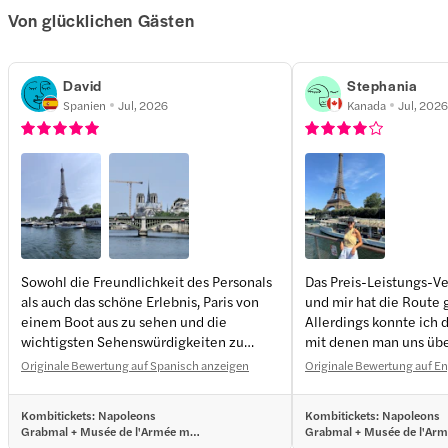
Von glücklichen Gästen
David
Stephania
Spanien
Jul, 2026
Kanada
Jul, 2026
Sowohl die Freundlichkeit des Personals
Das Preis-Leistungs-Ve
als auch das schöne Erlebnis, Paris von
und mir hat die Route 
einem Boot aus zu sehen und die
Allerdings konnte ich 
wichtigsten Sehenswürdigkeiten zu
mit denen man uns übe
betrachten und zu fotografieren.
Sehenswürdigkeiten in
Originale Bewertung auf Spanisch anzeigen
Originale Bewertung auf En
deutlich verstehen, un
minderjährige Fahrgäst
Kombitickets: Napoleons
Kombitickets: Napoleons
machten und herumschr
Grabmal + Musée de l'Armée mit
Grabmal + Musée de l'Arm
etwas unangenehm mac
Schnelleinlass + Sightseeing-
Schnelleinlass + Sightseei