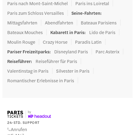
Paris nach Mont-Saint-Michel
Paris ins Loiretal
Paris zum Schloss Versailles
Seine-Fahrten
:
Mittagsfahrten
Abendfahrten
Bateaux Parisiens
Bateaux Mouches
Kabarett in Paris
:
Lido de Paris
Moulin Rouge
Crazy Horse
Paradis Latin
Pariser Freizeitparks
:
Disneyland Paris
Parc Asterix
Reiseführer
:
Reiseführer für Paris
Valentinstag in Paris
Silvester in Paris
Romantischer Erlebnisse in Paris
24-STD. SUPPORT
Anrufen