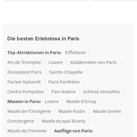
der Besatzungsmitglied
Bootsfahrt auf der Seine
Bootsfahrt auf der Seine
Die besten Erlebnisse in Paris
Top-Attraktionen in Paris
:
Eiffelturm
Arc de Triomphe
Louvre
Katakomben von Paris
Disneyland Paris
Sainte-Chapelle
Pariser Kabarett
Paris Panthéon
Centre Pompidou
Parc Asterix
Schloss Versailles
Museen in Paris
:
Louvre
Musée d'Orsay
Musée de l'Orangerie
Musée Rodin
Musée Grevin
Conciergerie
Musée du quai Branly
Musée de l'Homme
Ausflüge von Paris
: