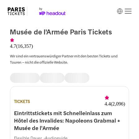
Musée de l'Armée Paris Tickets
4.7
(
16,357
)
Wir sind ein vertrauenswürdiger Partner mit den besten Tickets und
Touren – nicht die offizielle Website.
TICKETS
4.4
(
2,096
)
Eintrittstickets mit Schnelleinlass zum
Hôtel des Invalides: Napoleons Grabmal +
Musée de l'Armée
Flexible Dauer
Audioguide