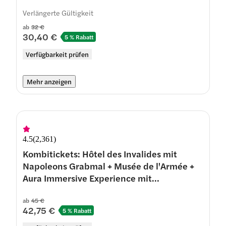
Verlängerte Gültigkeit
ab
32 €
30,40 €
5 % Rabatt
Verfügbarkeit prüfen
Mehr anzeigen
4.5
(
2,361
)
Kombitickets: Hôtel des Invalides mit
Napoleons Grabmal + Musée de l'Armée +
Aura Immersive Experience mit
Schnelleinlass
ab
45 €
42,75 €
5 % Rabatt