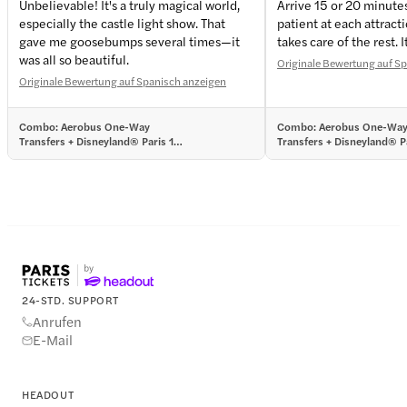
Unbelievable! It's a truly magical world,
Arrive 15 or 20 minute
especially the castle light show. That
patient at each attract
+
4
more
gave me goosebumps several times—it
takes care of the rest. I
was all so beautiful.
Originale Bewertung auf S
Originale Bewertung auf Spanisch anzeigen
Combo: Aerobus One-Way
Combo: Aerobus One-Wa
Transfers + Disneyland® Paris 1-
Transfers + Disneyland® Pa
Day Tickets
Day Tickets
24-STD. SUPPORT
Anrufen
E-Mail
HEADOUT