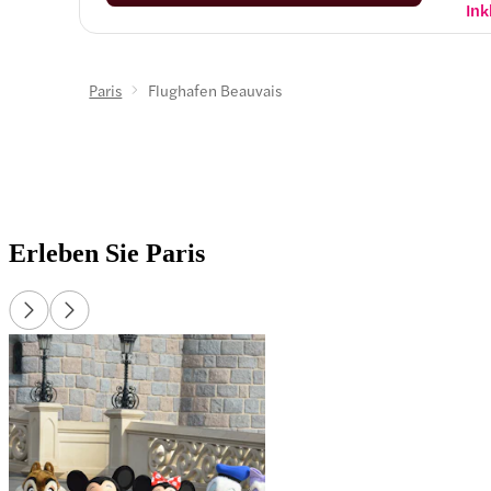
Vor
Ink
und
rei
hab
Paris
Flughafen Beauvais
Ric
Up
Rüc
ode
Erleben Sie Paris