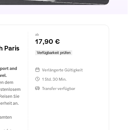
ab
17,90 €
h Paris
Verfügbarkeit prüfen
rport and
Verlängerte Gültigkeit
vel.
1 Std. 30 Min.
hen dem
Transfer verfügbar
kostenlosem
Reisen Sie
erheit an.
samten