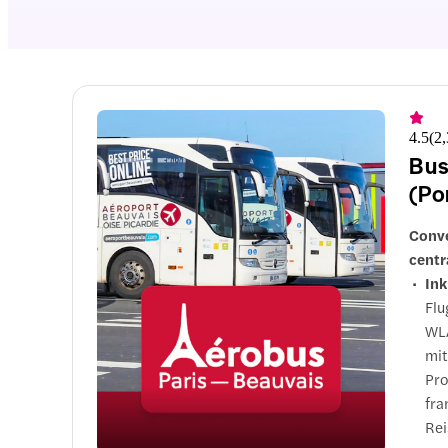
4.5
(
2
Bus
(Po
Conve
centr
Ink
Flu
WLA
mit
Pro
fra
Rei