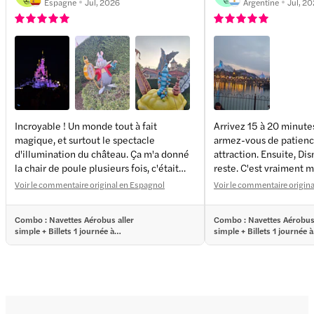
Espagne
Jul, 2026
Argentine
Jul, 2
Incroyable ! Un monde tout à fait
Arrivez 15 à 20 minutes
magique, et surtout le spectacle
armez-vous de patien
+
4
more
d'illumination du château. Ça m'a donné
attraction. Ensuite, Disney s'occupe du
la chair de poule plusieurs fois, c'était
reste. C'est vraiment 
vraiment magnifique.
Voir le commentaire original en Espagnol
Voir le commentaire origin
Combo : Navettes Aérobus aller
Combo : Navettes Aérobus 
simple + Billets 1 journée à
simple + Billets 1 journée à
Disneyland® Paris
Disneyland® Paris