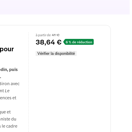
à partir de
41 €
38,64 €
6 % de réduction
 pour
Vérifier la disponibilité
din, puis
.
Biron avec
ont
Le
uences et
que et
nniste du
 le cadre