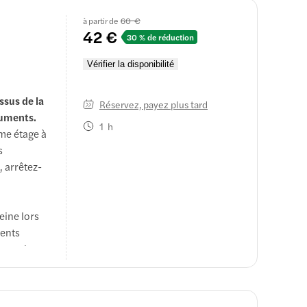
eux
à partir de
60 €
ccéder au
42 €
30 % de réduction
e
 de
Vérifier la disponibilité
sus de la
Réservez, payez plus tard
visite
numents.
able de
1 h
me étage à
s
, arrêtez-
eine lors
ments
sous des
s avec une
utes l'une