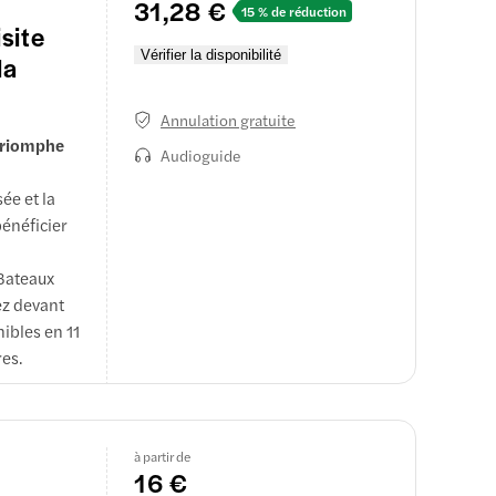
31,28 €
15 % de réduction
site
Vérifier la disponibilité
la
Annulation gratuite
 Triomphe
Audioguide
ée et la
énéficier
 Bateaux
ez devant
nibles en 11
res.
n. Ce
e journée
 qualité-
à partir de
16 €