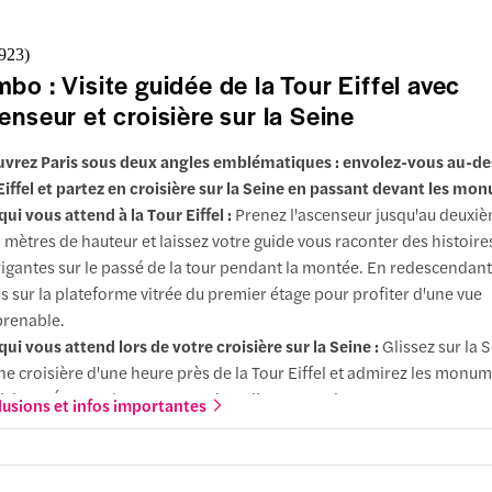
rquoi choisir cette expérience :
Ne vous souciez pas de planifier d
ractions majeures séparément. Cette combinaison vous permet d'a
,923
)
met de la Tour Eiffel et au rooftop de l'Arc de Triomphe en une seul
bo : Visite guidée de la Tour Eiffel avec
ervation. Pas besoin de jongler avec les billets, pas de file d'attente
enseur et croisière sur la Seine
nière minute, juste une journée facile et bien rythmée avec des vues
ubliables.
vrez Paris sous deux angles emblématiques : envolez-vous au-des
ions :
Choisissez l'expérience qui vous convient, qu'il s'agisse d'une 
Eiffel et partez en croisière sur la Seine en passant devant les mo
dée au sommet ou au 2e étage, chacun offrant un panorama inoubli
qui vous attend à la Tour Eiffel :
Prenez l'ascenseur jusqu'au deuxiè
is.
 mètres de hauteur et laissez votre guide vous raconter des histoire
rigantes sur le passé de la tour pendant la montée. En redescendant
s sur la plateforme vitrée du premier étage pour profiter d'une vue
renable.
qui vous attend lors de votre croisière sur la Seine :
Glissez sur la S
ne croisière d'une heure près de la Tour Eiffel et admirez les monu
isiens. Écoutez les commentaires directs pendant que vous passez 
lusions et infos importantes
ts historiques, notamment le Pont Neuf.
rquoi choisir ce combo :
Découvrez Paris sous deux angles unique
le réservation rentable. La Tour Eiffel et la Seine ne sont qu'à 5 min