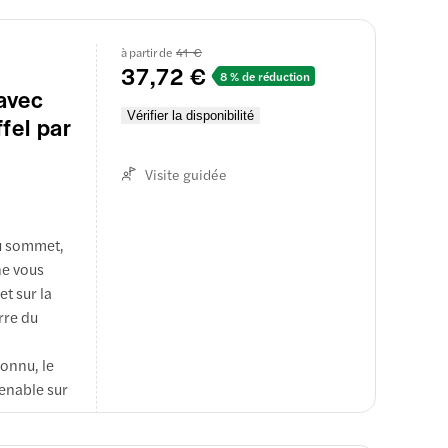
à partir de
41 €
us
37,72 €
8 % de réduction
s pourrez
avec
 économies
Vérifier la disponibilité
ffel par
Visite guidée
au sommet,
ne vous
et sur la
rre du
connu, le
enable sur