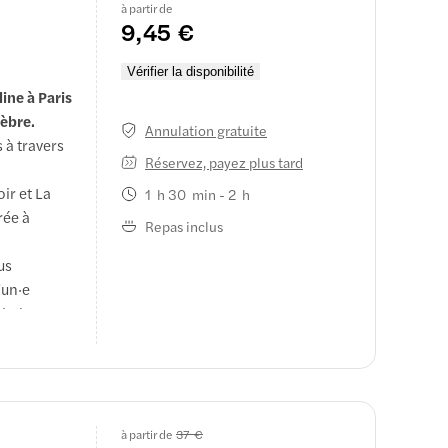
à partir de
de trajet
9,45 €
 d'une vue
Vérifier la disponibilité
fre des
ine à Paris
aire, ainsi
lèbre.
Annulation gratuite
 à travers
Réservez, payez plus tard
ir et La
1 h 30 min - 2 h
rée à
Repas inclus
us
'un·e
alade
écessaire
tmartre,
pour
rant
à partir de
37 €