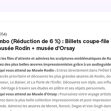
,054
)
bo (Réduction de 6 %) : Billets coupe-file
musée Rodin + musée d'Orsay
z les files d'attente et admirez les sculptures emblématiques de Ro
tez des plus belles œuvres impressionnistes grâce à un audioguide
qui vous attend au Musée Rodin :
Entrez directement dans l'Hôtel 
accès prioritaire et découvrez les plus grandes œuvres de Rodin, d
nseur
,
Le Baiser
, et
La Porte de l'Enfer
. Découvrez son style, ses infl
 héritage à travers ses études en plâtre et ses objets personnels.
qui vous attend au Musée d'Orsay :
Poursuivez votre voyage artisti
rez dans la plus belle collection impressionniste et post-impressio
de. Admirez les œuvres de Monet, Renoir, Degas et Van Gogh dans