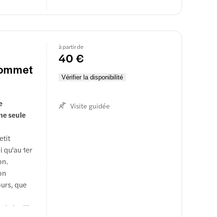
ce
à Paris.
 rythme.
à partir de
40 €
 sommet
Vérifier la disponibilité
e
Visite guidée
ne seule
etit
 qu'au 1er
on.
ion
ours, que
de la ville