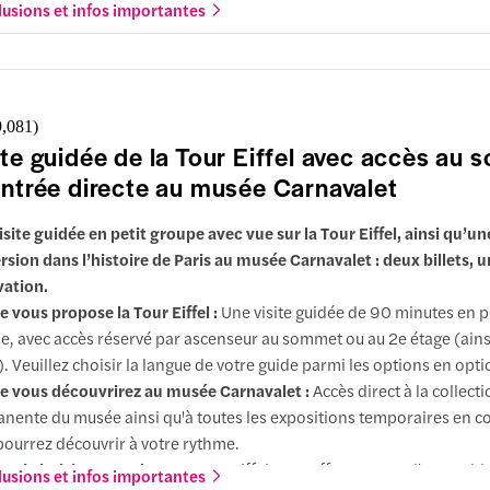
ustouflant de cette gare de style Beaux-Arts, qui enrichit l'expérien
lusions et infos importantes
éale.
rquoi choisir ce combo :
Découvrez deux grandes collections d'art 
tez les longues files d'attente au Musée Rodin et explorez-le à votre
9,081
)
ite guidée de la Tour Eiffel avec accès au
entrée directe au musée Carnavalet
isite guidée en petit groupe avec vue sur la Tour Eiffel, ainsi qu’un
sion dans l’histoire de Paris au musée Carnavalet : deux billets, u
vation.
e vous propose la Tour Eiffel :
Une visite guidée de 90 minutes en p
e, avec accès réservé par ascenseur au sommet ou au 2e étage (ainsi
. Veuillez choisir la langue de votre guide parmi les options en opti
e vous découvrirez au musée Carnavalet :
Accès direct à la collect
nente du musée ainsi qu'à toutes les expositions temporaires en c
pourrez découvrir à votre rythme.
uoi choisir ce combo
: La Tour Eiffel vous offre une vue d'ensemble 
lusions et infos importantes