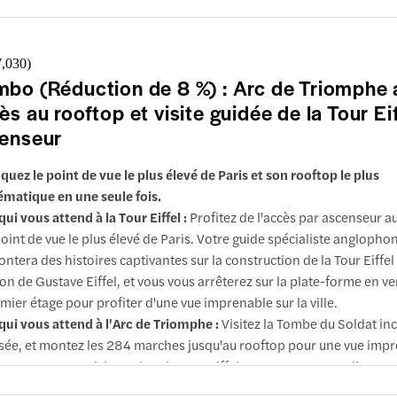
sommet et profiter d'une vue panoramique depuis le plus haut pont
bservation ouvert au public à Paris.
rquoi choisir ce combo :
Combinez l'une des visites guidées les pl
7,030
)
lématiques de Paris avec une visite de musée à horaire libre : vou
bo (Réduction de 8 %) : Arc de Triomphe 
si profiter facilement de ces deux attractions tout en réalisant des
ès au rooftop et visite guidée de la Tour Ei
 rapport à une réservation séparée.
enseur
quez le point de vue le plus élevé de Paris et son rooftop le plus
matique en une seule fois.
qui vous attend à la Tour Eiffel :
Profitez de l'accès par ascenseur 
point de vue le plus élevé de Paris. Votre guide spécialiste anglopho
ontera des histoires captivantes sur la construction de la Tour Eiffel 
ion de Gustave Eiffel, et vous vous arrêterez sur la plate-forme en ve
mier étage pour profiter d'une vue imprenable sur la ville.
qui vous attend à l'Arc de Triomphe :
Visitez la Tombe du Soldat in
ée, et montez les 284 marches jusqu'au rooftop pour une vue impr
monuments parisiens, dont la Tour Eiffel. Procurez-vous un livret
lusions et infos importantes
nformation gratuit en 11 langues pour enrichir votre visite.