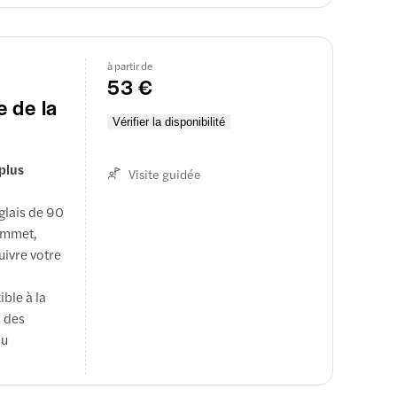
ris est
ui vous
ur l'accès
à partir de
sissez le
53 €
uidée.
e de la
Vérifier la disponibilité
plus
Visite guidée
glais de 90
sommet,
uivre votre
ible à la
s des
au
pour accéder