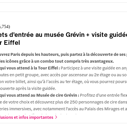
tir des hauteurs, puis le musée Carnavalet vous explique comment Pa
u le Paris que vous contemplez. La visite du musée est flexible, ce q
 de l'adapter facilement à l'horaire de votre visite guidée. Optez po
mmet si vous souhaitez vous rendre au dernier étage de la tour ; choi
5,754
)
ge si vous préférez un trajet en ascenseur plus court avec la visite g
lets d'entrée au musée Grévin + visite guidé
r Eiffel
vrez Paris depuis les hauteurs, puis partez à la découverte de ses 
es icônes grâce à un combo tout compris très avantageux.
qui vous attend à la Tour Eiffel :
Participez à une visite guidée en an
utes en petit groupe, avec accès par ascenseur au 2e étage ou au 
on votre billet, ainsi qu’à l’accès au 1er étage, où vous pourrez pours
ouverte après la visite guidée.
qui vous attend au Musée de cire Grévin :
Profitez d'une entrée flex
e de votre choix et découvrez plus de 250 personnages de cire dan
eries immersives, avec notamment l'accès au Palais des Mirages et 
ctacle son et lumière de la Galerie des Glaces.
lusions et infos importantes
ions supplémentaires :
Surclassez votre billet pour la Tour Eiffel 