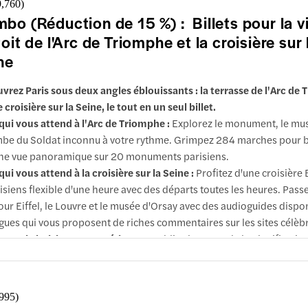
9,760
)
nçais.
bo (Réduction de 15 %) : Billets pour la vi
toit de l'Arc de Triomphe et la croisière sur 
ne
vrez Paris sous deux angles éblouissants : la terrasse de l'Arc de
 croisière sur la Seine, le tout en un seul billet.
qui vous attend à l'Arc de Triomphe :
Explorez le monument, le mus
be du Soldat inconnu à votre rythme. Grimpez 284 marches pour b
ne vue panoramique sur 20 monuments parisiens.
qui vous attend à la croisière sur la Seine :
Profitez d'une croisière
isiens flexible d'une heure avec des départs toutes les heures. Pass
tour Eiffel, le Louvre et le musée d'Orsay avec des audioguides dispo
gues qui vous proposent de riches commentaires sur les sites célèb
rquoi choisir cette expérience :
Oubliez le stress de la planificatio
lusions et infos importantes
bo associe deux des expériences les plus classiques de Paris en un
ide et flexible, avec des vues époustouflantes et un excellent rapport
x.
,995
)