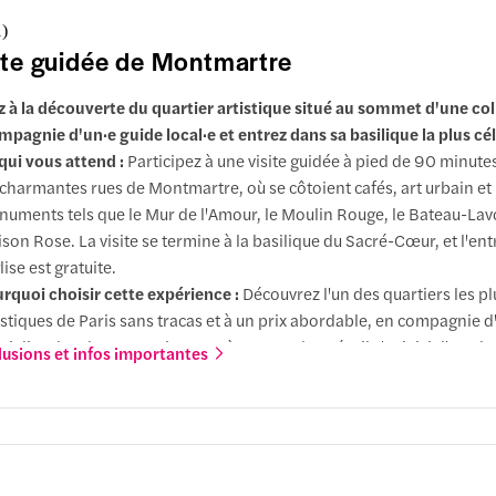
l'autre, ce qui vous garantit une expérience sans faille et sans temps 
1
)
plémentaire.
ite guidée de Montmartre
ions supplémentaires
: Ajoutez l'accès au sommet pour bénéficier
ouper le souffle à 275 m au-dessus de Paris. Si le deuxième étage of
z à la découverte du quartier artistique situé au sommet d'une coll
s incroyables, le sommet offre un point de vue encore plus spectacul
mpagnie d'un·e guide local·e et entrez dans sa basilique la plus cé
un accès au bar à champagne qui s'y trouve.
qui vous attend :
Participez à une visite guidée à pied de 90 minutes
 charmantes rues de Montmartre, où se côtoient cafés, art urbain et
uments tels que le Mur de l'Amour, le Moulin Rouge, le Bateau-Lavo
son Rose. La visite se termine à la basilique du Sacré-Cœur, et l'ent
glise est gratuite.
rquoi choisir cette expérience :
Découvrez l'un des quartiers les pl
istiques de Paris sans tracas et à un prix abordable, en compagnie d
cialiste local·e. Contrairement à une randonnée, il s'agit ici d'une b
lusions et infos importantes
nquille, accessible à tous les âges, qui vous laissera tout le temps n
r découvrir les principaux monuments et les trésors cachés de Mon
s vous sentir pressé ni fatigué.
ions supplémentaires :
Ajoutez une visite du dôme de la basilique 
fiter d'une vue panoramique sur Paris ou d'un repas dans un restau