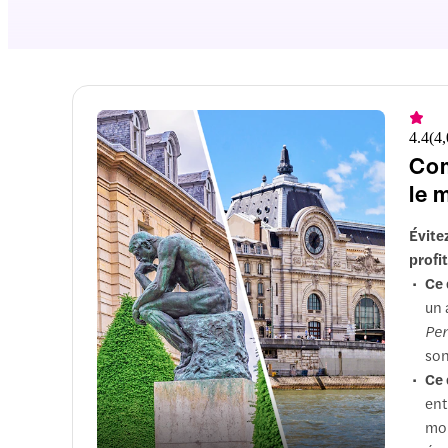
4.4
(
4
Com
le 
Évite
profi
Ce 
un 
Pe
son
Ce 
ent
mon