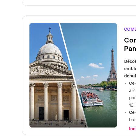
imp
Opt
heu
COM
Com
Pan
Décou
emblé
depui
Ce 
arc
pan
12 
Ce 
bat
ont
Inc
pas