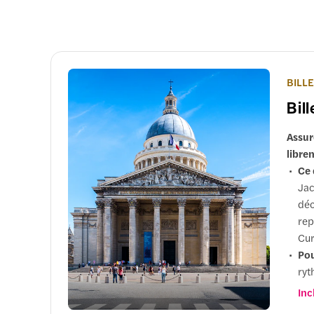
BILL
Bil
Assur
libre
Ce 
Jac
déc
rep
Cur
Pou
ryt
moi
Inc
enr