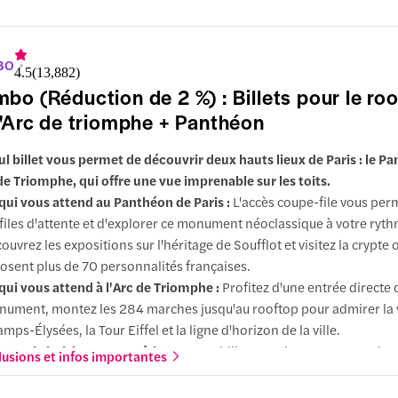
rquoi choisir cette expérience :
Épargnez-vous les réservations sé
fitez d'une expérience fluide grâce à cette formule combo pratique 
onomique.
BO
4.5
(
13,882
)
bo (Réduction de 2 %) : Billets pour le ro
l'Arc de triomphe + Panthéon
ul billet vous permet de découvrir deux hauts lieux de Paris : le P
 de Triomphe, qui offre une vue imprenable sur les toits.
qui vous attend au Panthéon de Paris :
L'accès coupe-file vous perm
 files d'attente et d'explorer ce monument néoclassique à votre ryt
ouvrez les expositions sur l'héritage de Soufflot et visitez la crypte 
osent plus de 70 personnalités françaises.
qui vous attend à l'Arc de Triomphe :
Profitez d'une entrée directe 
ument, montez les 284 marches jusqu'au rooftop pour admirer la v
mps-Élysées, la Tour Eiffel et la ligne d'horizon de la ville.
rquoi choisir cette expérience :
Vos billets combo regroupent deu
lusions et infos importantes
ériences incontournables de Paris en un seul billet pratique. Vous 
si de l'aspect pratique d'une entrée réservée au Panthéon, combiné