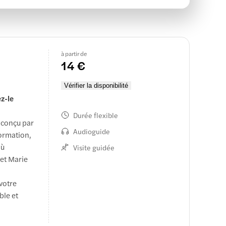
à partir de
14 €
Vérifier la disponibilité
z-le
Durée flexible
 conçu par
Audioguide
formation,
où
Visite guidée
 et Marie
votre
ble et
ce
qu'une vue