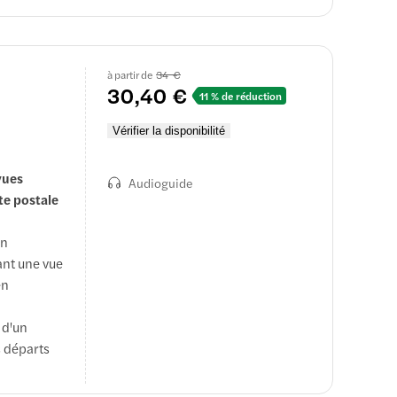
e d'une
14 langues.
à partir de
34 €
30,40 €
11 % de réduction
Vérifier la disponibilité
vues
Audioguide
te postale
on
ant une vue
en
 d'un
s départs
s et