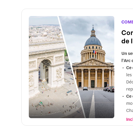
Pou
pro
éc
COM
Com
de 
Un se
l'Arc
Ce 
les
Déc
rep
Ce 
mon
Cha
Pou
Inc
exp
ain