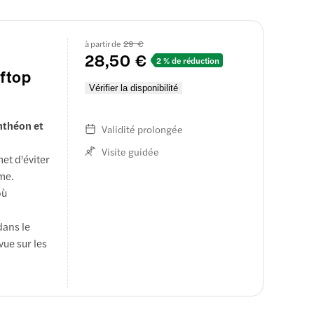
parées et
et
à partir de
29 €
28,50 €
2 % de réduction
oftop
Vérifier la disponibilité
anthéon et
Validité prolongée
Visite guidée
et d'éviter
hme.
où
dans le
ue sur les
x
bénéficiez
 à un accès