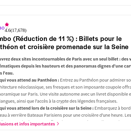
renable sur la ville.
ions supplémentaires :
Choisissez un billet qui ajoute une croisièr
re le long de la Seine avec des commentaires audio disponibles en 
BO
4.6
(
17,678
)
bo (Réduction de 11 %) : Billets pour le
théon et croisière promenade sur la Seine
vrez deux sites incontournables de Paris avec un seul billet : des 
matiques depuis les hauteurs et des panoramas dignes d'une car
s l'eau.
qui vous attend au Panthéon :
Entrez au Panthéon pour admirer s
hitecture néoclassique, ses fresques et son imposante coupole offr
oramique sur Paris. Une visite autonome avec un livret disponible 
langues, ainsi que l'accès à la crypte des légendes françaises.
qui vous attend lors de la croisière sur la Seine :
Embarquez à bord
eau à verrière Bateaux Parisiens pour une croisière d'une heure. Le
 lieu toutes les heures. Profitez de commentaires audio en 11 langue
lusions et infos importantes
sez devant le Louvre, la Tour Eiffel, le Musée d'Orsay et plus encore.