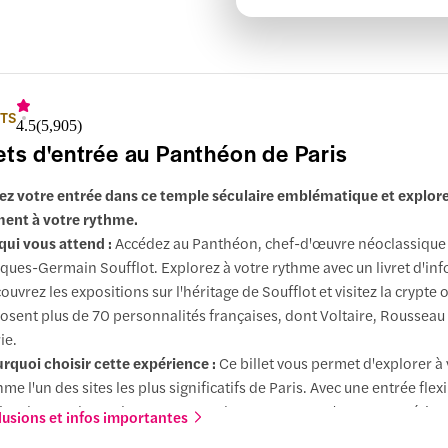
ETS
4.5
(
5,905
)
lets d'entrée au Panthéon de Paris
ez votre entrée dans ce temple séculaire emblématique et explore
ment à votre rythme.
qui vous attend :
Accédez au Panthéon, chef-d'œuvre néoclassique
ques-Germain Soufflot. Explorez à votre rythme avec un livret d'in
ouvrez les expositions sur l'héritage de Soufflot et visitez la crypte 
osent plus de 70 personnalités françaises, dont Voltaire, Rousseau
ie.
rquoi choisir cette expérience :
Ce billet vous permet d'explorer à 
hme l'un des sites les plus significatifs de Paris. Avec une entrée flexi
ns de monde que les autres grands monuments, c'est une expérien
lusions et infos importantes
ichissante qui combine l'expérience du dôme et de la crypte, ainsi 