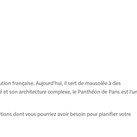
B
2
à
ion française. Aujourd'hui, il sert de mausolée à des
é et son architecture complexe, le Panthéon de Paris est l'u
mations dont vous pourriez avoir besoin pour planifier votre