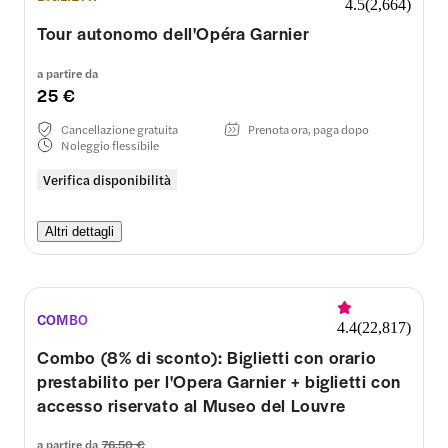
4.5
(
2,664
)
Tour autonomo dell'Opéra Garnier
a partire da
25 €
Cancellazione gratuita
Prenota ora, paga dopo
Noleggio flessibile
Verifica disponibilità
Altri dettagli
COMBO
4.4
(
22,817
)
Combo (8% di sconto): Biglietti con orario
prestabilito per l'Opera Garnier + biglietti con
accesso riservato al Museo del Louvre
a partire da
76,50 €