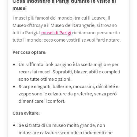
Cosa indossare a Parigi durante le visite ai
musei
I musei più famosi del mondo, tra cui il Louvre, il
Museo d'Orsay e il Museo dell'Orangerie, si trovano
tutti a Parigi. I
musei di Parigi
richiamano persone da
tutto il mondo: ecco come vestirti se vuoi farti notare.
Per cosa optare:
Un raffinato look parigino è la scelta migliore per
recarsi ai musei. Soprabiti, blazer, abiti e completi
sono tutte ottime opzioni.
Scarpe eleganti, ballerine, mocassini, décolleté e
zeppe sono le calzature da preferire, senza però
dimenticare il comfort.
Cosa evitare:
Se si tratta di un museo molto grande, non
indossare calzature scomode o indumenti che