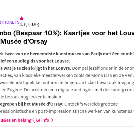
ITICKETS
4.1
(
7,020
)
bo (Bespaar 10%): Kaartjes voor het Louv
 Musée d’Orsay
k twee van de beroemdste kunstmusea van Parijs met één combit
sief een audiogids voor het Louvre.
es wat je te zien krijgt in het Louvre
: Dompel jezelf onder in de en
lecties, van klassieke meesterwerken zoals de Mona Lisa en de Ven
 wisselende tijdelijke tentoonstellingen. Je ticket bevat ook toegang
ée Eugène-Delacroix en een digitale audiogids met deskundig co
je bezoek nog leuker te maken.
egrepen bij het Musée d'Orsay:
Ontdek 's werelds grootste
ressionistische en post-impressionistische werken van kunstenaar
et en Van Gogh. Geniet van volledige toegang tot de vaste collecti
lusies en belangrijke info
seum.
arom deze combideal?
Ontdek op je eigen tempo twee van de ber