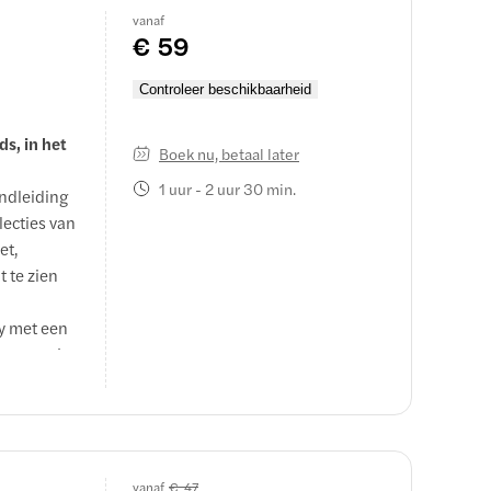
vanaf
ticket ter
€ 59
Controleer beschikbaarheid
s, in het
Boek nu, betaal later
1 uur - 2 uur 30 min.
ndleiding
lecties van
et,
t te zien
y met een
engt en je
tdekken –
 groep van
g privé
van jouw
vanaf
€ 47