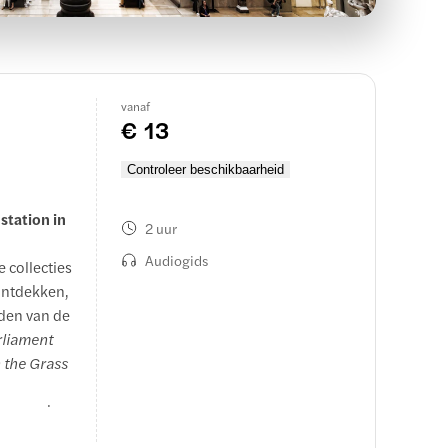
vanaf
€ 13
Controleer beschikbaarheid
station in
2 uur
Audiogids
 collecties
ontdekken,
dden van de
rliament
 the Grass
sterwerken
gen houtje.