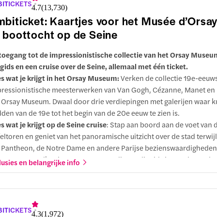
ITICKETS
4.7
(
13,730
)
ep, beschikbaar in maximaal 8 talen.
biticket: Kaartjes voor het Musée d’Orsay
 boottocht op de Seine
 toegang tot de impressionistische collectie van het Orsay Muse
gids en een cruise over de Seine, allemaal met één ticket.
es wat je krijgt in het Orsay Museum:
Verken de collectie 19e-eeuw
ressionistische meesterwerken van Van Gogh, Cézanne, Manet en
 Orsay Museum. Dwaal door drie verdiepingen met galerijen waar ku
den van de 19e tot het begin van de 20e eeuw te zien is.
es wat je krijgt op de Seine cruise
: Stap aan boord aan de voet van 
feltoren en geniet van het panoramische uitzicht over de stad terwijl
 Pantheon, de Notre Dame en andere Parijse bezienswaardigheden 
r meer over elke site met een meertalige audiogids in 14 talen, gelev
lusies en belangrijke info
dset.
rom je voor deze combideal moet kiezen:
Bekijk de moderne kun
ldhouwwerken in het Orsay Museum, op slechts een korte wandeli
ne, en stap dan aan boord van je riviercruise vanaf een nabijgelege
ITICKETS
4.3
(
1,972
)