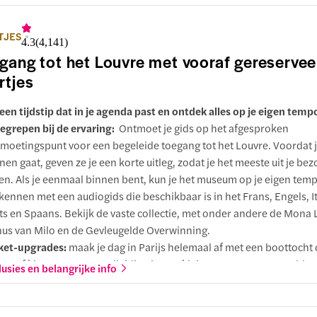
ea van Parijs, met collecties impressionistische en klassieke kunst
 audiocommentaar, toegang tot zowel permanente (voor Orsay) als t
TJES
4.3
(
4,141
)
or het Louvre) tentoonstellingen, plus een extra museumbezoek - al
gang tot het Louvre met vooraf gereserve
biticket.
rtjes
een tijdstip dat in je agenda past en ontdek alles op je eigen temp
egrepen bij de ervaring:
Ontmoet je gids op het afgesproken
moetingspunt voor een begeleide toegang tot het Louvre. Voordat 
nen gaat, geven ze je een korte uitleg, zodat je het meeste uit je be
en. Als je eenmaal binnen bent, kun je het museum op je eigen tem
kennen met een audiogids die beschikbaar is in het Frans, Engels, It
ts en Spaans. Bekijk de vaste collectie, met onder andere de Mona L
us van Milo en de Gevleugelde Overwinning.
ket-upgrades:
maak je dag in Parijs helemaal af met een boottocht 
ne, of kies voor een rondleiding in een kleine groep met versnelde
lusies en belangrijke info
geveer 2 uur) om de hoogtepunten van het Louvre te ontdekken me
kundige gids aan je zijde.
rom je voor deze ervaring moet kiezen?
Met dit voordelige ticket 