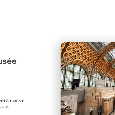
usée
electie van de
bsite.