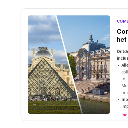
COMB
Com
het
Ontde
inclu
All
col
tot
Mus
om 
Inb
imp
Mon
Inc
mu
Wa