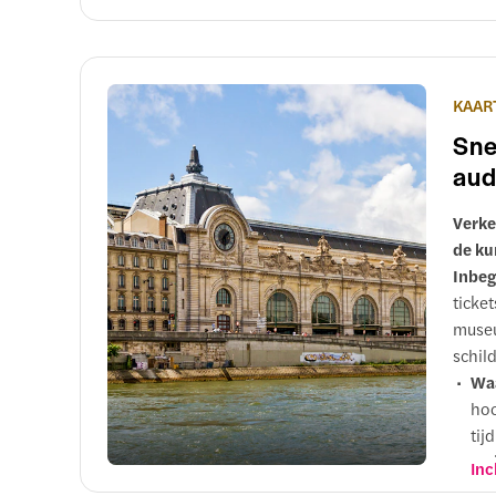
Tic
ent
mee
tem
KAAR
de 
Sne
ver
aud
d’O
één
Verke
de ku
Inbeg
ticke
museu
schild
Wa
hoo
tij
ver
Inc