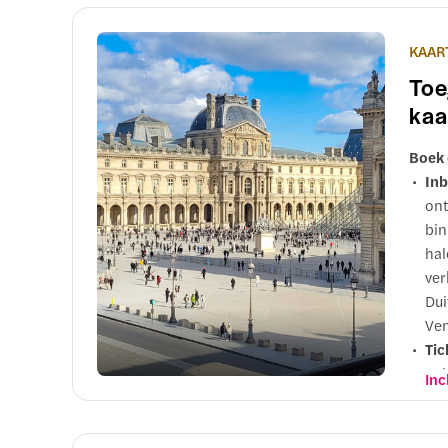
mus
van
KAAR
(vo
Toe
com
kaa
Boek 
Inb
ont
bin
hal
ver
Dui
Ven
Tic
Sei
Inc
(on
des
Waa