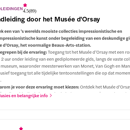
t in lange rijen te wachten, die wel 2 tot 3 uur kunnen duren als je je 
LEIDINGEN
4.5
(
89
)
atse zou kopen.
dleiding door het Musée d'Orsay
k een van ’s werelds mooiste collecties impressionistische en
mpressionistische kunst onder begeleiding van een deskundige gid
 d’Orsay, het voormalige Beaux-Arts-station.
egrepen bij de ervaring:
Toegang tot het Musée d’Orsay met een ro
 2 uur onder leiding van een gediplomeerde gids, langs de vaste col
 museum, waaronder meesterwerken van Monet, Van Gogh en Man
lusief toegang tot alle tijdelijke tentoonstellingen die op dat momen
.
rom je voor deze ervaring moet kiezen:
Ontdek het Musée d’Orsa
kundige gids die de impressionistische meesterwerken tot leven br
lusies en belangrijke info
pt de verhalen, technieken en achtergronden achter de kunst te on
t alleen de schilderijen zelf.
ket-upgrades:
Kies voor een semi-privé rondleiding met een kleine
imaal 6 gasten voor een meer intieme ervaring, of voor een volledi
dleiding die helemaal is afgestemd op de interesses en het tempo 