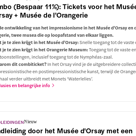
legsteiger bij de Eiffeltoren. Bekijk de stad vanuit twee perspectiev
bo (Bespaar 11%): Tickets voor het Musé
mbenemend uitzicht vanaf het dakterras van Orsay en vaar langs d
rsay + Musée de l’Orangerie
ienswaardigheden vanaf het water.
de ontwikkeling van het impressionisme in het Musée d’Orsay en 
erie, twee musea die op loopafstand van elkaar liggen.
 je te zien krijgt in het Musée d’Orsay:
Snelle toegang tot de vaste c
 je te zien krijgt in het Orangerie Museum:
Toegang tot de vaste en 
toonstellingen, inclusief toegang tot de Nymphéas-zaal.
rom dit combiticket?
In het Orsay vind je de uitgebreidere collect
ressionistische en postimpressionistische kunst, terwijl de Orange
haal verder uitbreidt met Monets ‘Waterlelies’.
lusies en belangrijke info
LEIDINGEN
Nieuw
dleiding door het Musée d'Orsay met een