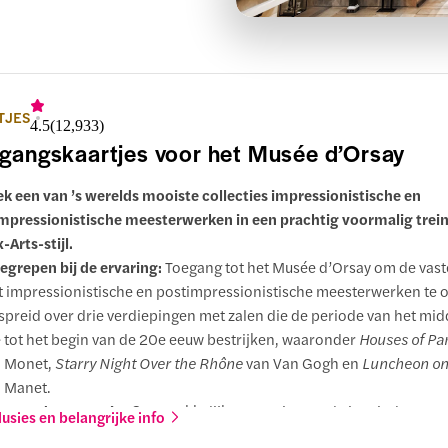
TJES
4.5
(
12,933
)
gangskaartjes voor het Musée d’Orsay
k een van ’s werelds mooiste collecties impressionistische en
mpressionistische meesterwerken in een prachtig voormalig trein
-Arts-stijl.
egrepen bij de ervaring:
Toegang tot het Musée d’Orsay om de vaste
 impressionistische en postimpressionistische meesterwerken te 
spreid over drie verdiepingen met zalen die de periode van het mi
 tot het begin van de 20e eeuw bestrijken, waaronder
Houses of Pa
n Monet,
Starry Night Over the Rhône
van Van Gogh en
Luncheon on
 Manet.
arom deze ervaring?
De makkelijkste manier om de iconische mee
lusies en belangrijke info
 het Musée d'Orsay te ontdekken met flexibele rondleidingen op ei