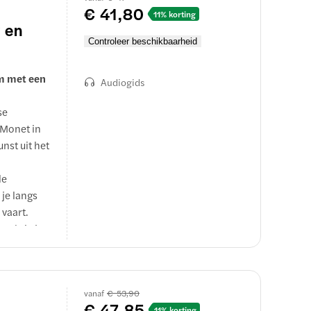
€ 41,80
11% korting
 en
Controleer beschikbaarheid
um met een
Audiogids
se
 Monet in
nst uit het
de
 je langs
vaart.
erd via je
st en
ng van de
vanaf
€ 53,90
n
€ 47,85
11% korting