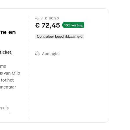
vanaf
€ 80,90
€ 72,45
10% korting
re en
Controleer beschikbaarheid
icket,
Audiogids
orme
us van Milo
 tot het
mmentaar
s als
e van het
oemdste