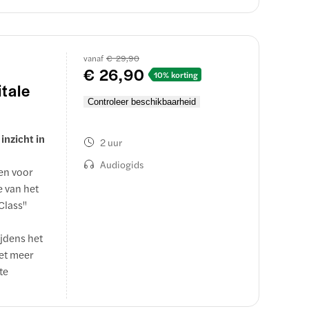
 ‘late
igen
 museum op
vanaf
€ 29,90
€ 26,90
t
10% korting
tale
t Musée
Controleer beschikbaarheid
musea met
inzicht in
2 uur
Audiogids
jen voor
e van het
Class"
ijdens het
et meer
te