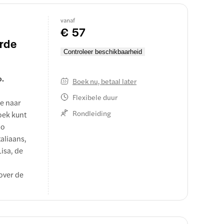
. Geniet
vanaf
ijdelijke
€ 57
les in één
erde
Controleer beschikbaarheid
o.
Boek nu, betaal later
Flexibele duur
je naar
Rondleiding
zoek kunt
po
aliaans,
isa, de
over de
 toegang
t een
hoef je