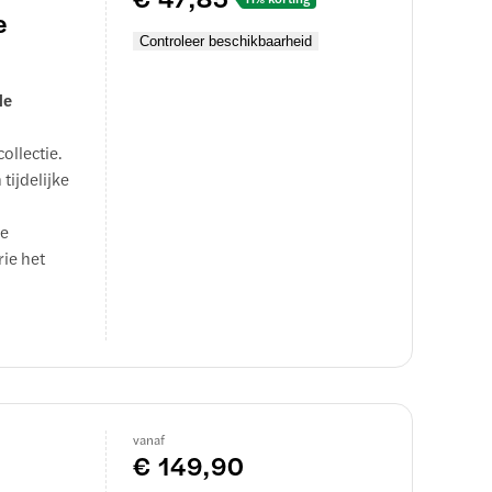
en:
e
e
Controleer beschikbaarheid
de
ollectie.
tijdelijke
ie
rie het
vanaf
€ 149,90