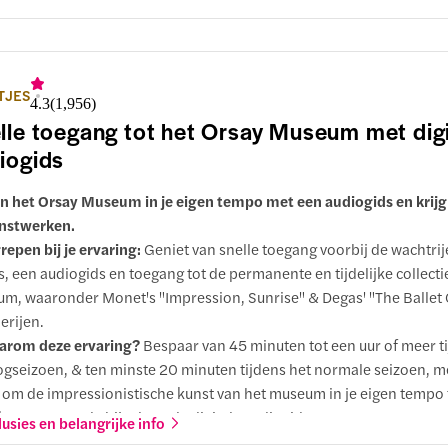
ket-upgrades:
Kies ervoor om je bezoek nog leuker te maken met de
ry’ op donderdag, een fast-track-toegangskaartje met een gratis
slepende digitale audiogids voor gedetailleerde uitleg die je in je e
po kunt beluisteren, een flexibel toegangskaartje waarmee je het
TJES
4.3
(
1,956
)
door jou gekozen dag op elk moment tijdens de openingstijden kun
lle toegang tot het Orsay Museum met digi
kennen, of een combiticket waarmee je toegang krijgt tot zowel he
iogids
rsay als de Musée de l’Orangerie, zodat je twee iconische Parijse 
 kaartje kunt ontdekken.
n het Orsay Museum in je eigen tempo met een audiogids en krijg 
nstwerken.
repen bij je ervaring:
Geniet van snelle toegang voorbij de wachtri
ts, een audiogids en toegang tot de permanente en tijdelijke collecti
m, waaronder Monet's "Impression, Sunrise" & Degas' "The Ballet 
erijen.
arom deze ervaring?
Bespaar van 45 minuten tot een uur of meer t
gseizoen, & ten minste 20 minuten tijdens het normale seizoen, m
d om de impressionistische kunst van het museum in je eigen tempo 
kennen, met de bijgeleverde digitale audiogids.
lusies en belangrijke info