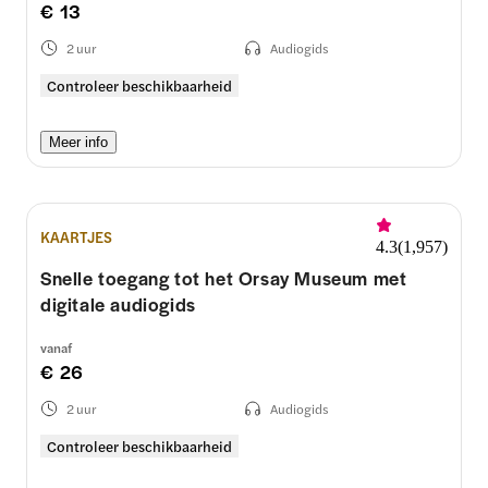
€ 13
2 uur
Audiogids
Controleer beschikbaarheid
Meer info
KAARTJES
4.3
(
1,957
)
Snelle toegang tot het Orsay Museum met
digitale audiogids
vanaf
€ 26
2 uur
Audiogids
Controleer beschikbaarheid