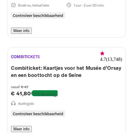
Boek nu, betaal later
1 uur - 2 uur 30 min.
Controleer beschikbaarheid
Meer info
COMBITICKETS
4.7
(
13,748
)
Combiticket: Kaartjes voor het Musée d’Orsay
en een boottocht op de Seine
vanaf
€ 47
€ 41,80
11% korting
Audiogids
Controleer beschikbaarheid
Meer info