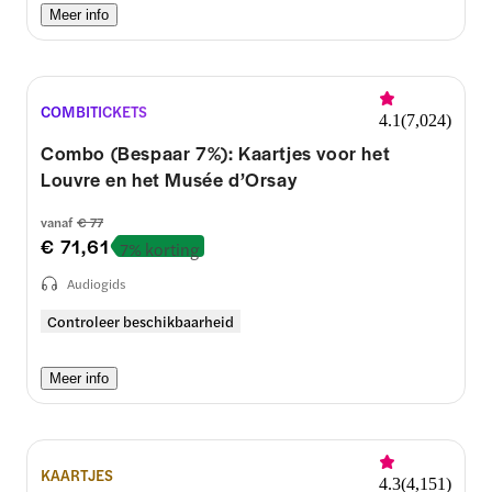
Meer info
COMBITICKETS
4.1
(
7,024
)
Combo (Bespaar 7%): Kaartjes voor het
Louvre en het Musée d’Orsay
vanaf
€ 77
€ 71,61
7% korting
Audiogids
Controleer beschikbaarheid
Meer info
KAARTJES
4.3
(
4,151
)