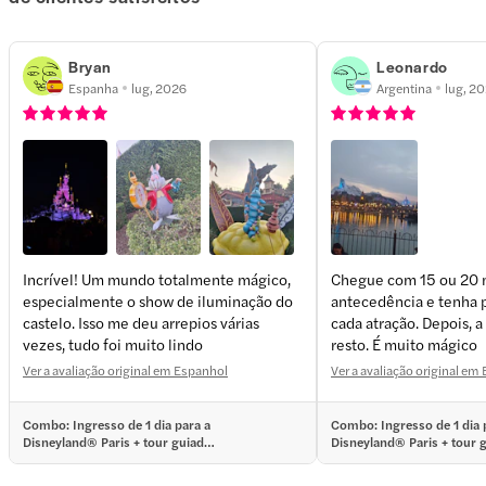
Bryan
Leonardo
Espanha
lug, 2026
Argentina
lug, 2
Incrível! Um mundo totalmente mágico,
Chegue com 15 ou 20 
especialmente o show de iluminação do
antecedência e tenha 
+
4
more
castelo. Isso me deu arrepios várias
cada atração. Depois, a
vezes, tudo foi muito lindo
resto. É muito mágico
Ver a avaliação original em Espanhol
Ver a avaliação original em
Combo: Ingresso de 1 dia para a
Combo: Ingresso de 1 dia 
Disneyland® Paris + tour guiado
Disneyland® Paris + tour 
pelo interior da Notre-Dame
pelo interior da Notre-Da