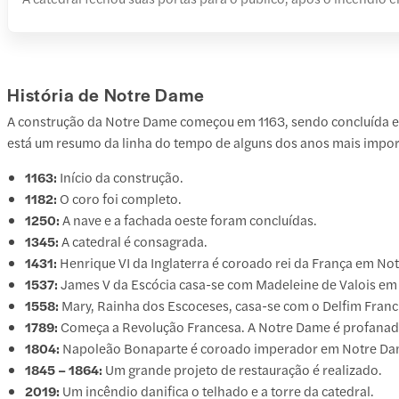
História de Notre Dame
A construção da Notre Dame começou em 1163, sendo concluída em 
está um resumo da linha do tempo de alguns dos anos mais impor
1163:
Início da construção.
1182:
O coro foi completo.
1250:
A nave e a fachada oeste foram concluídas.
1345:
A catedral é consagrada.
1431:
Henrique VI da Inglaterra é coroado rei da França em No
1537:
James V da Escócia casa-se com Madeleine de Valois em
1558:
Mary, Rainha dos Escoceses, casa-se com o Delfim Fran
1789:
Começa a Revolução Francesa. A Notre Dame é profanada 
1804:
Napoleão Bonaparte é coroado imperador em Notre Da
1845 – 1864:
Um grande projeto de restauração é realizado.
2019:
Um incêndio danifica o telhado e a torre da catedral.