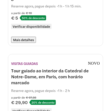
Reserve agora, pague depois
1 h - 1 h 15 min.
a partir de
€ 10
€ 5
50% de desconto
Verificar disponibilidade
Mais detalhes
VISITAS GUIADAS
NOVO
Tour guiado ao interior da Catedral de
Notre-Dame, em Paris, com horário
marcado
Reserve agora, pague depois
1 h - 2 h
a partir de
€ 37,38
€ 29,90
20% de desconto
Verificar disponibilidade