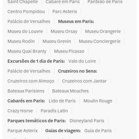
Saint Chapelle
Cabaré em Paris
Panteão de Paris
Centro Pompidou
Parc Asterix
Palácio de Versalhes
Museus em Paris
:
Museu do Louvre
Museu Orsay
Museu Orangerie
Museu Rodin
Museu Grevin
Museu Conciergerie
Museu Quai Branly
Museu Picasso
Excursões de 1 dia de Paris
:
Vale do Loire
Palácio de Versalhes
Cruzeiros no Sena
:
Cruzeiros com Almoço
Cruzeiros com Jantar
Bateaux Parisiens
Bateaux Mouches
Cabarés em Paris
:
Lido de Paris
Moulin Rouge
Crazy Horse
Paradis Latin
Parques temáticos de Paris
:
Disneyland Paris
Parque Asterix
Guias de viagem
:
Guia de Paris