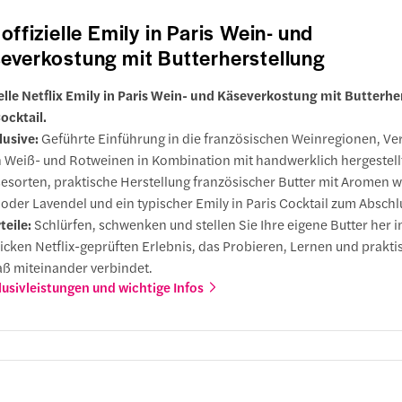
eren Sie frisch gebackenes Gebäck und Brot. Freuen Sie sich auf au
 offizielle Emily in Paris Wein- und
Neuf
er Aromen, genießen Sie das gemütliche Ambiente und probieren S
nt des Arts
everkostung mit Butterherstellung
reien wie Emily auf ihren Pariser Abenteuern.
heime Verkostungspause
ielle Netflix Emily in Paris Wein- und Käseverkostung mit Butterhe
ouvre Museum
ocktail.
lusive:
Geführte Einführung in die französischen Weinregionen, Ve
drale Notre-Dame
 Weiß- und Rotweinen in Kombination mit handwerklich hergestell
ace de l'Estrapade
esorten, praktische Herstellung französischer Butter mit Aromen w
lais-Royal Garten
 oder Lavendel und ein typischer Emily in Paris Cocktail zum Abschl
teile:
Schlürfen, schwenken und stellen Sie Ihre eigene Butter her 
icken Netflix-geprüften Erlebnis, das Probieren, Lernen und prakt
ntheon, Paris
unkt
ß miteinander verbindet.
.-Louis
lusivleistungen und wichtige Infos
. du Panthéon
kales Restaurant
beschreibung
ndpunkt ist derselbe wie der Startpunkt
en Sie Paris mit den Augen von Emily Cooper und besuchen Sie ih