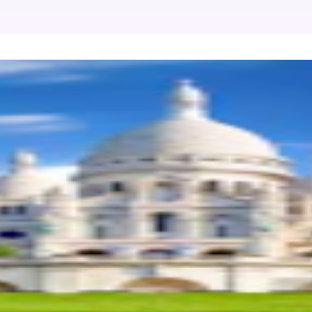
17
)
ly in Paris: Montmartre-Rundgang
punkt
 Blanche
beschreibung