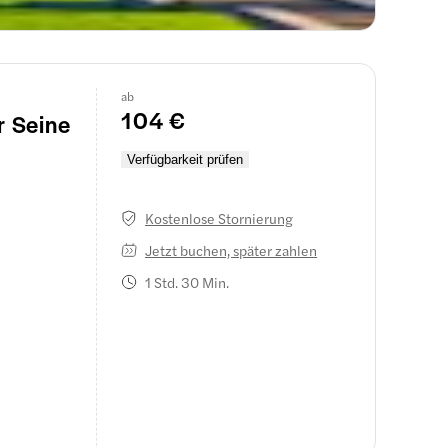
dern,
ab
ßen.
104 €
r Seine
as Pariser
Verfügbarkeit prüfen
Kostenlose Stornierung
Jetzt buchen, später zahlen
1 Std. 30 Min.