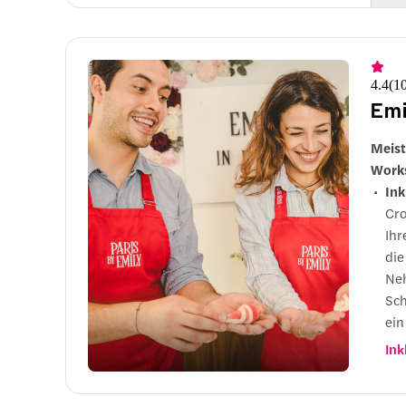
4. La
4.4
(
1
Emi
5. Vi
Meist
Work
Ink
6. Ba
Cro
Ihr
die
Teil 
Neh
Sch
Place du
ein
Vor
Ink
Endp
mit
Cha