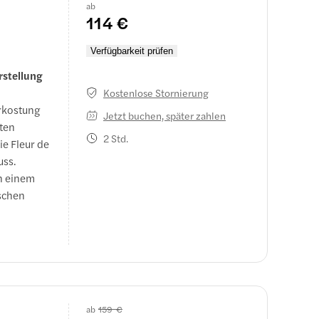
ab
thentische
114 €
ie
Verfügbarkeit prüfen
rstellung
Kostenlose Stornierung
rkostung
Jetzt buchen, später zahlen
ten
2 Std.
ie Fleur de
uss.
in einem
ischen
ab
159 €
re