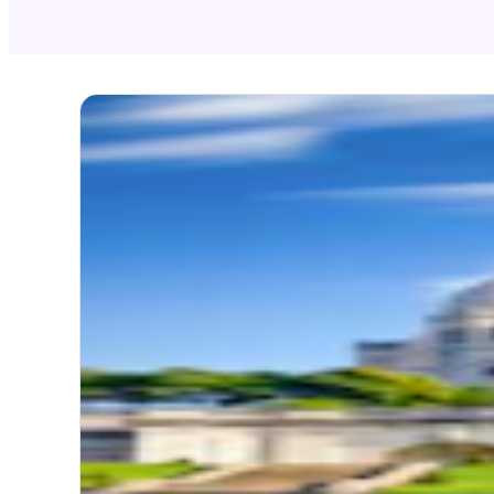
4.2
(
1
Emi
Plan
Start
Platz
Weg
Plan