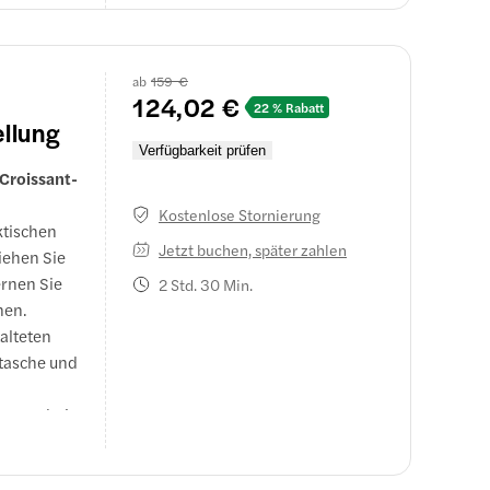
ab
159 €
124,02 €
22 % Rabatt
ellung
Verfügbarkeit prüfen
 Croissant-
Kostenlose Stornierung
ktischen
Jetzt buchen, später zahlen
Ziehen Sie
ernen Sie
2 Std. 30 Min.
nen.
alteten
etasche und
mmenarbeit
t mit dem