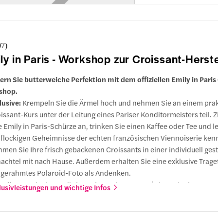
 Maison Rose
07
)
ly in Paris - Workshop zur Croissant-Herst
gne du Clos Montmartre, Paris
ern Sie butterweiche Perfektion mit dem offiziellen Emily in Paris
shop.
lusive:
Krempeln Sie die Ärmel hoch und nehmen Sie an einem pra
silika Sacre-Coeur
issant-Kurs unter der Leitung eines Pariser Konditormeisters teil. 
e Emily in Paris-Schürze an, trinken Sie einen Kaffee oder Tee und l
 flockigen Geheimnisse der echten französischen Viennoiserie ken
der Route
men Sie Ihre frisch gebackenen Croissants in einer individuell gest
achtel mit nach Hause. Außerdem erhalten Sie eine exklusive Trag
 Tertre
 gerahmtes Polaroid-Foto als Andenken.
teile:
Der einzige Emily in Paris-Croissant-Workshop, der in Zusa
lusivleistungen und wichtige Infos
unkt
 Netflix und Paramount entwickelt wurde und die Pariser Backkuns
rme der Popkultur verbindet. Perfekt für Fans und Feinschmecker