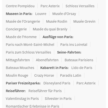
Centre Pompidou
Parc Asterix
Schloss Versailles
Museen in Paris
:
Louvre
Musée d'Orsay
Musée de l'Orangerie
Musée Rodin
Musée Grevin
Conciergerie
Musée du quai Branly
Musée de l'Homme
Ausflüge von Paris
:
Paris nach Mont-Saint-Michel
Paris ins Loiretal
Paris zum Schloss Versailles
Seine-Fahrten
:
Mittagsfahrten
Abendfahrten
Bateaux Parisiens
Bateaux Mouches
Kabarett in Paris
:
Lido de Paris
Moulin Rouge
Crazy Horse
Paradis Latin
Pariser Freizeitparks
:
Disneyland Paris
Parc Asterix
Reiseführer
:
Reiseführer für Paris
Valentinstag in Paris
Silvester in Paris
Romantischer Erlebnisse in Paris