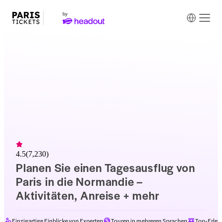
4.5
(
7,230
)
Planen Sie einen Tagesausflug von
Paris in die Normandie –
Aktivitäten, Anreise + mehr
Einzigartige Einblicke von Experten
Touren in mehreren Sprachen
Top-Erleb