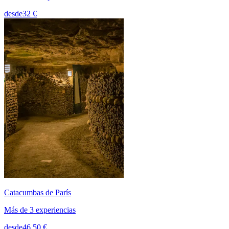
desde
32 €
Catacumbas de París
Más de 3 experiencias
desde
46,50 €