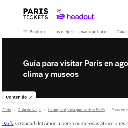
Explora
Las mejores cosas que hacer
Guía 
Guía para visitar París en ag
clima y museos
Contenido
París
Guía de viaje
La mejor época para visitar París
París en 
París
, la Ciudad del Amor, alberga numerosas atracciones 