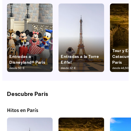
Tour y E
Entradas a
Entradas a la Torre
Catacum
Disneyland® Paris
Eiffel
París
desde
50 €
desde
32 €
desde
46,50 
Descubre París
Hitos en París