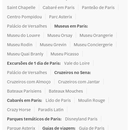
Saint Chapelle
Cabaré em Paris
Panteão de Paris
Centro Pompidou
Parc Asterix
Palácio de Versalhes
Museus em Paris
:
Museu do Louvre
Museu Orsay
Museu Orangerie
Museu Rodin
Museu Grevin
Museu Conciergerie
Museu Quai Branly
Museu Picasso
Excursões de 1 dia de Paris
:
Vale do Loire
Palácio de Versalhes
Cruzeiros no Sena
:
Cruzeiros com Almoço
Cruzeiros com Jantar
Bateaux Parisiens
Bateaux Mouches
Cabarés em Paris
:
Lido de Paris
Moulin Rouge
Crazy Horse
Paradis Latin
Parques temáticos de Paris
:
Disneyland Paris
Parque Asterix
Guias de viagem
:
Guia de Paris