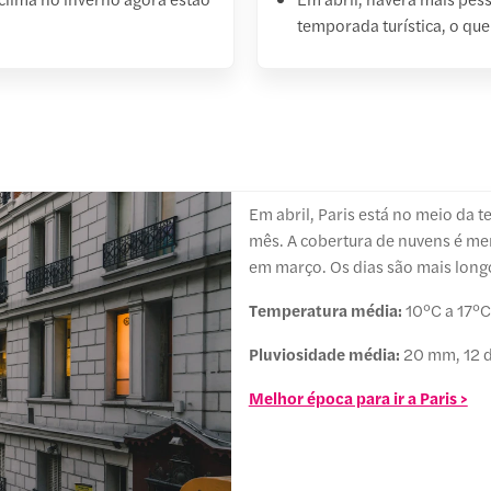
temporada turística, o que
Em abril, Paris está no meio da
mês. A cobertura de nuvens é me
em março. Os dias são mais longo
Temperatura média:
10°C a 17°C
Pluviosidade média:
20 mm, 12 d
Melhor época para ir a Paris >