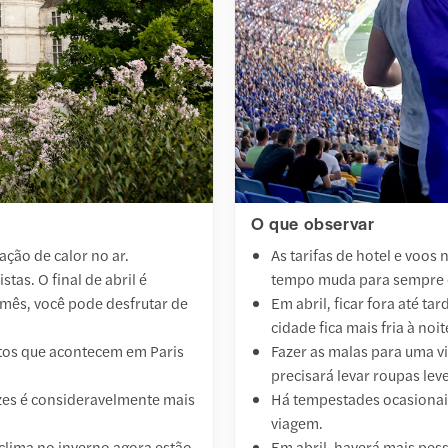
O que observar
ação de calor no ar.
As tarifas de hotel e voos
tas. O final de abril é
tempo muda para sempre 
mês, você pode desfrutar de
Em abril, ficar fora até t
cidade fica mais fria à noit
ntos que acontecem em Paris
Fazer as malas para uma v
precisará levar roupas lev
zes é consideravelmente mais
Há tempestades ocasionais
viagem.
clima no inverno agora estão
Em abril, haverá mais pes