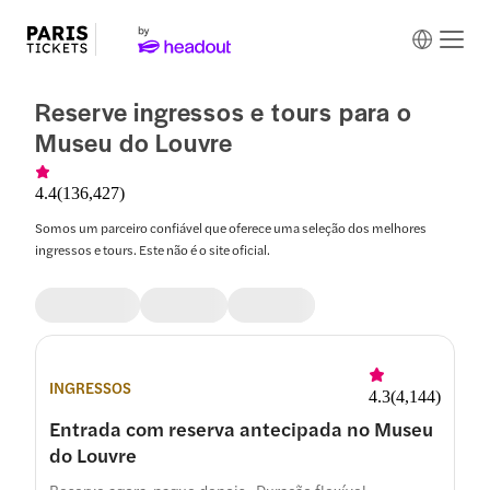
Reserve ingressos e tours para o
Museu do Louvre
4.4
(
136,427
)
Somos um parceiro confiável que oferece uma seleção dos melhores
ingressos e tours. Este não é o site oficial.
INGRESSOS
4.3
(
4,144
)
Entrada com reserva antecipada no Museu
do Louvre