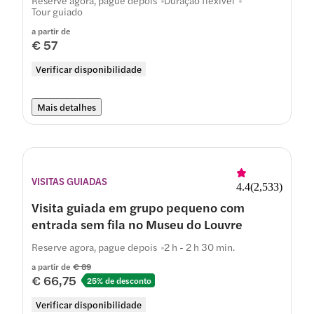
Reserve agora, pague depois
Duração flexível
Tour guiado
a partir de
€ 57
Verificar disponibilidade
Mais detalhes
VISITAS GUIADAS
4.4
(
2,533
)
Visita guiada em grupo pequeno com
entrada sem fila no Museu do Louvre
Reserve agora, pague depois
2 h - 2 h 30 min.
a partir de
€ 89
€ 66,75
25% de desconto
Verificar disponibilidade