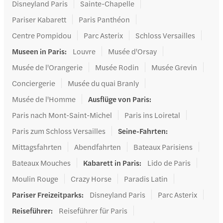
Disneyland Paris
Sainte-Chapelle
Pariser Kabarett
Paris Panthéon
Centre Pompidou
Parc Asterix
Schloss Versailles
Museen in Paris
:
Louvre
Musée d'Orsay
Musée de l'Orangerie
Musée Rodin
Musée Grevin
Conciergerie
Musée du quai Branly
Musée de l'Homme
Ausflüge von Paris
:
Paris nach Mont-Saint-Michel
Paris ins Loiretal
Paris zum Schloss Versailles
Seine-Fahrten
:
Mittagsfahrten
Abendfahrten
Bateaux Parisiens
Bateaux Mouches
Kabarett in Paris
:
Lido de Paris
Moulin Rouge
Crazy Horse
Paradis Latin
Pariser Freizeitparks
:
Disneyland Paris
Parc Asterix
Reiseführer
:
Reiseführer für Paris