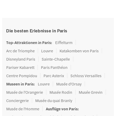
Die besten Erlebnisse in Paris
Top-Attraktionen in Paris
:
Eiffelturm
Arc de Triomphe
Louvre
Katakomben von Paris
Disneyland Paris
Sainte-Chapelle
Pariser Kabarett
Paris Panthéon
Centre Pompidou
Parc Asterix
Schloss Versailles
Museen in Paris
:
Louvre
Musée d'Orsay
Musée de l'Orangerie
Musée Rodin
Musée Grevin
Conciergerie
Musée du quai Branly
Musée de l'Homme
Ausflüge von Paris
: