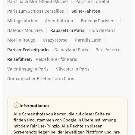
Paris nach Mont-Saint-Michel
Paris ins Loiretal
Paris zum Schloss Versailles
Seine-Fahrten
:
Mittagsfahrten
Abendfahrten
Bateaux Parisiens
Bateaux Mouches
Kabarett in Paris
:
Lido de Paris
Moulin Rouge
Crazy Horse
Paradis Latin
Pariser Freizeitparks
:
Disneyland Paris
Parc Asterix
Reiseführer
:
Reiseführer für Paris
Valentinstag in Paris
Silvester in Paris
Romantischer Erlebnisse in Paris
Informationen
Alle Screenshots von Karten, die auf dieser Seite zu
finden sind, stammen von Google in Übereinstimmung
mit dem Fair Use-Prinzip. Alle Rechte an diesen
Screenshots liegen bei der jeweiligen Plattform und ihre