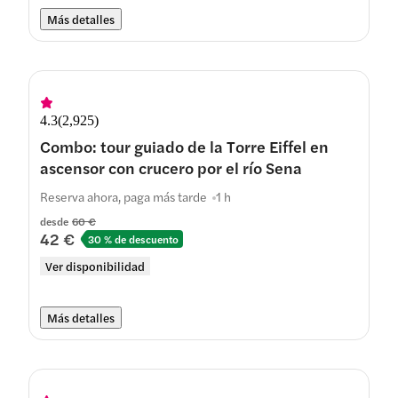
Más detalles
4.3
(
2,925
)
Combo: tour guiado de la Torre Eiffel en
ascensor con crucero por el río Sena
Reserva ahora, paga más tarde
1 h
desde
60 €
42 €
30 % de descuento
Ver disponibilidad
Más detalles