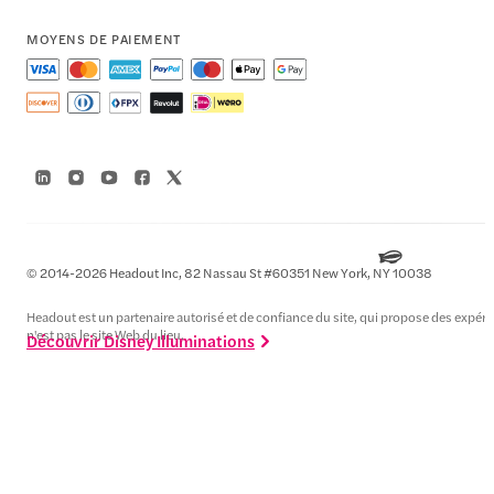
MOYENS DE PAIEMENT
© 2014-2026 Headout Inc, 82 Nassau St #60351 New York, NY 10038
Headout est un partenaire autorisé et de confiance du site, qui propose des expérie
n'est pas le site Web du lieu.
Découvrir Disney Illuminations