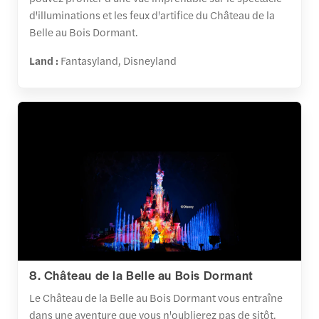
d'illuminations et les feux d'artifice du Château de la
Belle au Bois Dormant.
Land :
Fantasyland, Disneyland
8. Château de la Belle au Bois Dormant
Le Château de la Belle au Bois Dormant vous entraîne
dans une aventure que vous n'oublierez pas de sitôt.