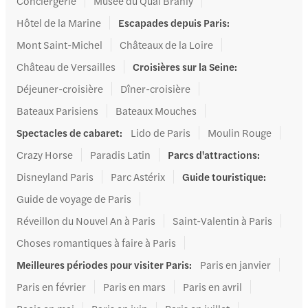
Conciergerie
Musée du Quai Branly
Hôtel de la Marine
Escapades depuis Paris
:
Mont Saint-Michel
Châteaux de la Loire
Château de Versailles
Croisières sur la Seine
:
Déjeuner-croisière
Dîner-croisière
Bateaux Parisiens
Bateaux Mouches
Spectacles de cabaret
:
Lido de Paris
Moulin Rouge
Crazy Horse
Paradis Latin
Parcs d'attractions
:
Disneyland Paris
Parc Astérix
Guide touristique
:
Guide de voyage de Paris
Réveillon du Nouvel An à Paris
Saint-Valentin à Paris
Choses romantiques à faire à Paris
Meilleures périodes pour visiter Paris
:
Paris en janvier
Paris en février
Paris en mars
Paris en avril