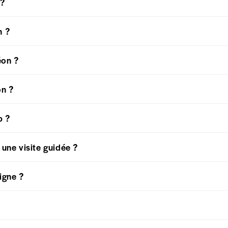
 ?
n ?
éon ?
on ?
p ?
 une visite guidée ?
ligne ?