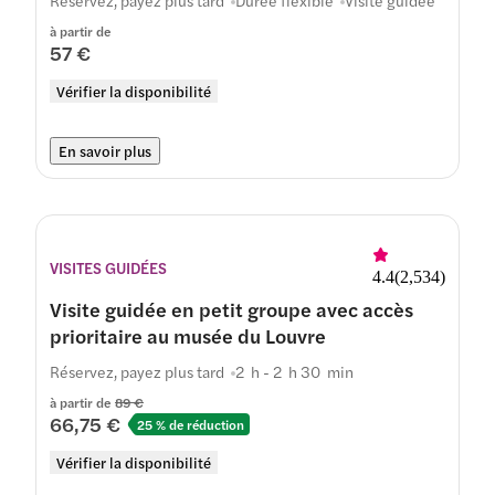
Réservez, payez plus tard
Durée flexible
Visite guidée
à partir de
57 €
Vérifier la disponibilité
En savoir plus
VISITES GUIDÉES
4.4
(
2,534
)
Visite guidée en petit groupe avec accès
prioritaire au musée du Louvre
Réservez, payez plus tard
2 h - 2 h 30 min
à partir de
89 €
66,75 €
25 % de réduction
Vérifier la disponibilité