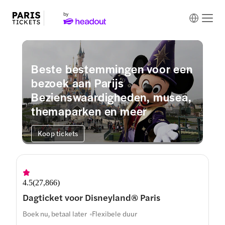
Beste bestemmingen voor een
bezoek aan Parijs
Bezienswaardigheden, musea,
themaparken en meer
Koop tickets
4.5
(
27,866
)
Dagticket voor Disneyland® Paris
Boek nu, betaal later
Flexibele duur