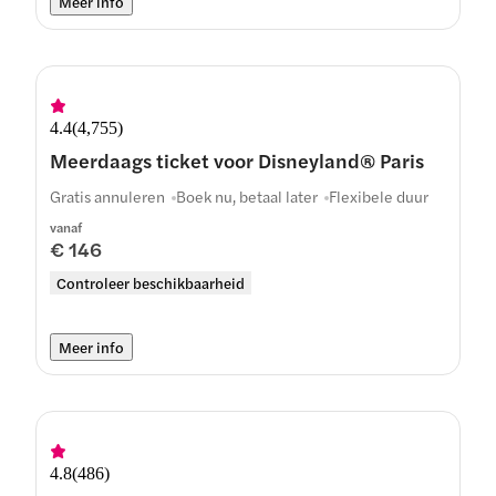
Meer info
4.4
(
4,755
)
Meerdaags ticket voor Disneyland® Paris
Gratis annuleren
Boek nu, betaal later
Flexibele duur
vanaf
€ 146
Controleer beschikbaarheid
Meer info
4.8
(
486
)