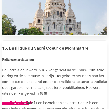
15. Basilique du Sacré Coeur de Montmartre
Religieuze architectuur
De Sacré-Coeur werd in 1875 opgericht na de Frans-Pruisische
oorlog en de commune in Parijs. Het gebouw herinnert aan het
conflict dat ooit bestond tussen de traditionalistische katholieke
oude garde en de radicale, seculiere republikeinen. Het werd
uiteindelijk ingewijd in 1919.
Waarom bezoeken?
Een bezoek aan de Sacré-Coeur is een
vanaf € 36
vanaf € 13
vanaf € 11,50
vanaf € 17
vanaf € 16
vanaf € 62
vanaf € 12,50
vanaf € 47
vanaf € 11,50
vanaf € 13,80
vanaf € 25
vanaf € 12
Meer informatie
Meer informatie
Meer informatie
Meer informatie
Meer informatie
Meer informatie
Meer informatie
Meer informatie
Meer informatie
Meer informatie
Meer informatie
vanaf € 29
Meer informatie
Meer informatie
Meer informatie
Meer informatie
vanaf € 18
Meer informatie
ware belevenis vanwege de groepen picknickers in het park op