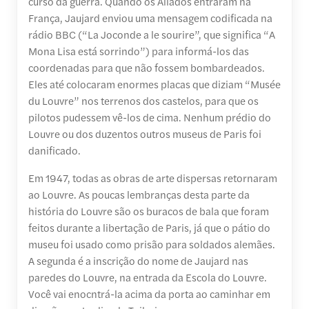
curso da guerra. Quando os Aliados entraram na
França, Jaujard enviou uma mensagem codificada na
rádio BBC (“La Joconde a le sourire”, que significa “A
Mona Lisa está sorrindo”) para informá-los das
coordenadas para que não fossem bombardeados.
Eles até colocaram enormes placas que diziam “Musée
du Louvre” nos terrenos dos castelos, para que os
pilotos pudessem vê-los de cima. Nenhum prédio do
Louvre ou dos duzentos outros museus de Paris foi
danificado.
Em 1947, todas as obras de arte dispersas retornaram
ao Louvre. As poucas lembranças desta parte da
história do Louvre são os buracos de bala que foram
feitos durante a libertação de Paris, já que o pátio do
museu foi usado como prisão para soldados alemães.
A segunda é a inscrição do nome de Jaujard nas
paredes do Louvre, na entrada da Escola do Louvre.
Você vai enocntrá-la acima da porta ao caminhar em