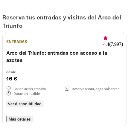
10:00–22:30
Miércoles
última entrada
21:45
Reserva tus entradas y visitas del Arco del
Triunfo
10:00–22:30
Jueves
última entrada
21:45
10:00–22:30
ENTRADAS
Viernes
4.4
(
7,997
)
última entrada
21:45
Arco del Triunfo: entradas con acceso a la
10:00–22:30
Sábado
azotea
última entrada
21:45
10:00–22:30
desde
Domingo
16 €
última entrada
21:45
Cancelación gratuita
Reserva ahora, paga más tarde
Duración flexible
Ver disponibilidad
Más detalles