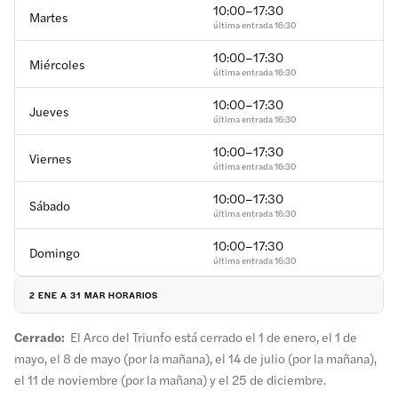
10:00–17:30
Martes
última entrada
16:30
10:00–17:30
Miércoles
última entrada
16:30
10:00–17:30
Jueves
última entrada
16:30
10:00–17:30
Viernes
última entrada
16:30
10:00–17:30
Sábado
última entrada
16:30
10:00–17:30
Domingo
última entrada
16:30
2 ENE A 31 MAR HORARIOS
10:00–22:30
Cerrado:
Lunes
El Arco del Triunfo está cerrado el 1 de enero, el 1 de
última entrada
21:45
mayo, el 8 de mayo (por la mañana), el 14 de julio (por la mañana),
11:00–22:30
el 11 de noviembre (por la mañana) y el 25 de diciembre.
Martes
última entrada
21:45