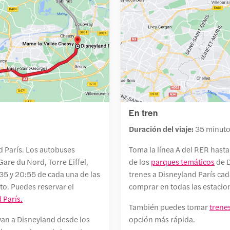
En tren
Duración del viaje:
35 minut
d París. Los autobuses
Toma la línea A del RER hasta
are du Nord, Torre Eiffel,
de los
parques temáticos
de D
:35 y 20:55 de cada una de las
trenes a Disneyland París cad
o. Puedes reservar el
comprar en todas las estacio
 París.
También puedes tomar
trene
van a Disneyland desde los
opción más rápida.