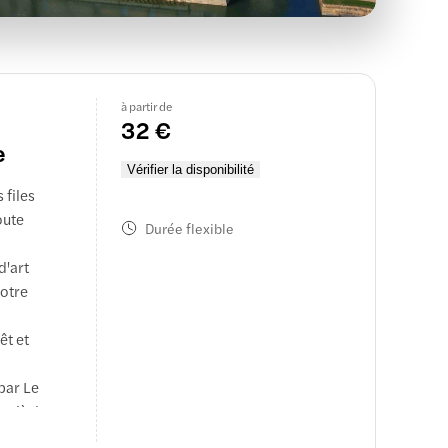
à partir de
32 €
e
Vérifier la disponibilité
 files
oute
Durée flexible
d'art
votre
êt et
 par Le
e siècle.
 les