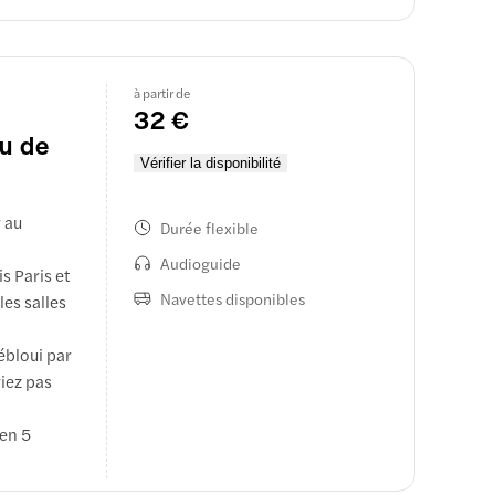
à partir de
32 €
au de
Vérifier la disponibilité
r au
Durée flexible
Audioguide
s Paris et
Navettes disponibles
es salles
ébloui par
riez pas
 en 5
ique.
conçues à