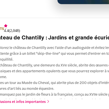
ETS
4.4
(
2,048
)
teau de Chantilly : Jardins et grande écuri
lorez le château de Chantilly avec l'aide d'un audioguide et évitez les
ttente grâce à un billet "skip-the-line" qui vous permet d'entrer en t
nquillité.
château de Chantilly, une demeure du XVe siècle, abrite des œuvres 
ssiques et des appartements opulents que vous pourrez explorer à 
hme.
tes un tour au Musée du Cheval, qui abrite plus de 200 objets d'intér
res d'art liés au monde équestre.
manquez pas le jardin de fleurs à la française, conçu au XVIIe siècle
re, le jardin anglo-chinois du XVIIIe siècle et le jardin anglais du XIX
lusions et infos importantes
liorez votre expérience en optant pour un billet premium qui inclut