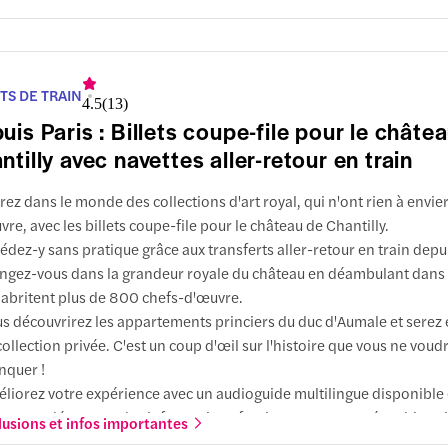
nsferts aller-retour depuis la gare du Nord.
TS DE TRAIN
4.5
(
13
)
uis Paris : Billets coupe-file pour le châte
ntilly avec navettes aller-retour en train
rez dans le monde des collections d'art royal, qui n'ont rien à envie
vre, avec les billets coupe-file pour le château de Chantilly.
édez-y sans pratique grâce aux transferts aller-retour en train depui
ngez-vous dans la grandeur royale du château en déambulant dans l
 abritent plus de 800 chefs-d'œuvre.
s découvrirez les appartements princiers du duc d'Aumale et serez 
collection privée. C'est un coup d'œil sur l'histoire que vous ne voud
quer !
liorez votre expérience avec un audioguide multilingue disponible
gues et découvrez des informations fascinantes sur ce trésor histor
lusions et infos importantes
re expérience de la grandeur des grandes écuries du XVIIIe siècle, 