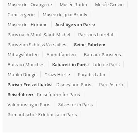
Musée de l'Orangerie
Musée Rodin
Musée Grevin
Conciergerie
Musée du quai Branly
Musée de l'Homme
Ausflüge von Paris
:
Paris nach Mont-Saint-Michel
Paris ins Loiretal
Paris zum Schloss Versailles
Seine-Fahrten
:
Mittagsfahrten
Abendfahrten
Bateaux Parisiens
Bateaux Mouches
Kabarett in Paris
:
Lido de Paris
Moulin Rouge
Crazy Horse
Paradis Latin
Pariser Freizeitparks
:
Disneyland Paris
Parc Asterix
Reiseführer
:
Reiseführer für Paris
Valentinstag in Paris
Silvester in Paris
Romantischer Erlebnisse in Paris