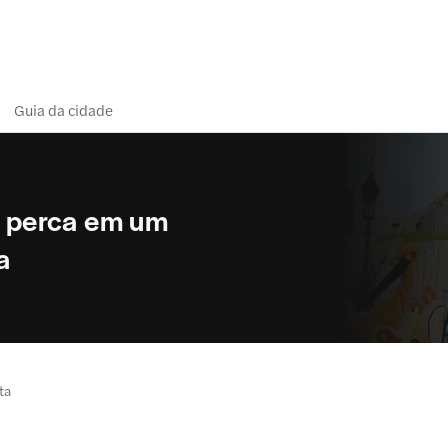
Guia da cidade
se perca em um
a
ta