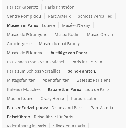
Pariser Kabarett
Paris Panthéon
Centre Pompidou
Parc Asterix
Schloss Versailles
Museen in Paris
:
Louvre
Musée d'Orsay
Musée de l'Orangerie
Musée Rodin
Musée Grevin
Conciergerie
Musée du quai Branly
Musée de l'Homme
Ausflüge von Paris
:
Paris nach Mont-Saint-Michel
Paris ins Loiretal
Paris zum Schloss Versailles
Seine-Fahrten
:
Mittagsfahrten
Abendfahrten
Bateaux Parisiens
Bateaux Mouches
Kabarett in Paris
:
Lido de Paris
Moulin Rouge
Crazy Horse
Paradis Latin
Pariser Freizeitparks
:
Disneyland Paris
Parc Asterix
Reiseführer
:
Reiseführer für Paris
Valentinstag in Paris
Silvester in Paris