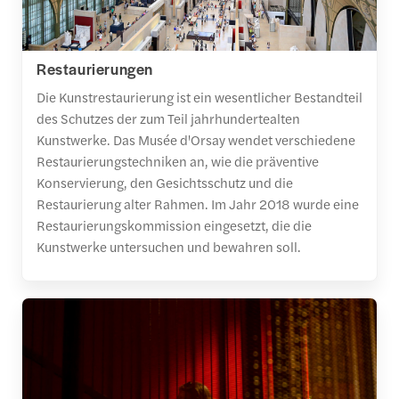
Restaurierungen
Die Kunstrestaurierung ist ein wesentlicher Bestandteil
des Schutzes der zum Teil jahrhundertealten
Kunstwerke. Das Musée d'Orsay wendet verschiedene
Restaurierungstechniken an, wie die präventive
Konservierung, den Gesichtsschutz und die
Restaurierung alter Rahmen. Im Jahr 2018 wurde eine
Restaurierungskommission eingesetzt, die die
Kunstwerke untersuchen und bewahren soll.