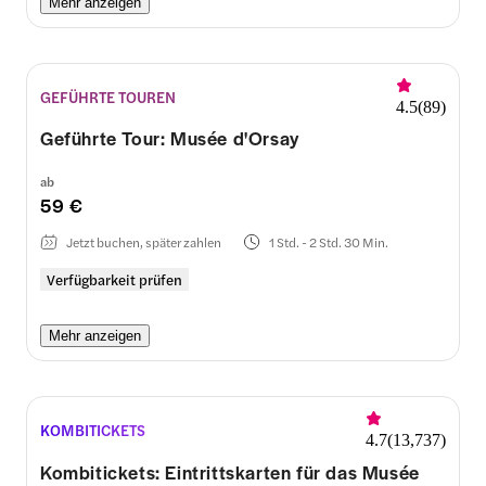
Mehr anzeigen
GEFÜHRTE TOUREN
4.5
(
89
)
Geführte Tour: Musée d'Orsay
ab
59 €
Jetzt buchen, später zahlen
1 Std. - 2 Std. 30 Min.
Verfügbarkeit prüfen
Mehr anzeigen
KOMBITICKETS
4.7
(
13,737
)
Kombitickets: Eintrittskarten für das Musée