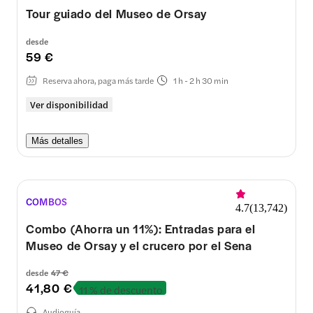
Tour guiado del Museo de Orsay
desde
59 €
Reserva ahora, paga más tarde
1 h - 2 h 30 min
Ver disponibilidad
Más detalles
COMBOS
4.7
(
13,742
)
Combo (Ahorra un 11%): Entradas para el
Museo de Orsay y el crucero por el Sena
desde
47 €
41,80 €
11 % de descuento
Audioguía