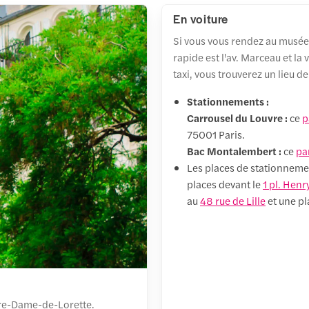
En voiture
Si vous vous rendez au musée d
rapide est l'av. Marceau et l
taxi, vous trouverez un lieu 
Stationnements :
Carrousel du Louvre :
ce
p
75001 Paris.
Bac Montalembert :
ce
pa
Les places de stationnem
places devant le
1 pl. Hen
au
48 rue de Lille
et une pl
otre-Dame-de-Lorette.