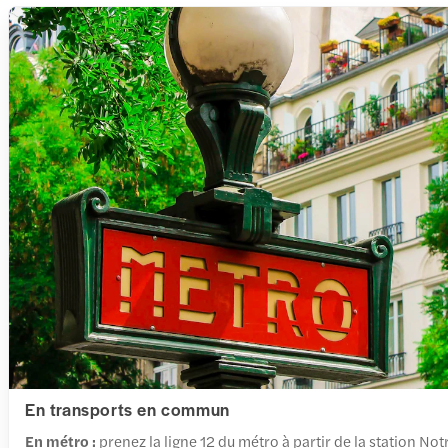
En transports en commun
En métro :
prenez la ligne 12 du métro à partir de la station N