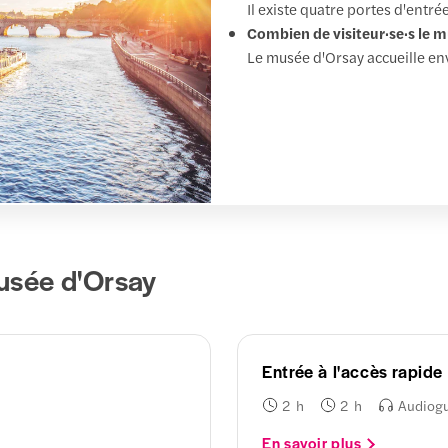
Il existe quatre portes d'entré
Combien de visiteur·se·s le mu
Le musée d'Orsay accueille envi
musée d'Orsay
Entrée à l'accès rapid
2 h
2 h
Audiog
En savoir plus