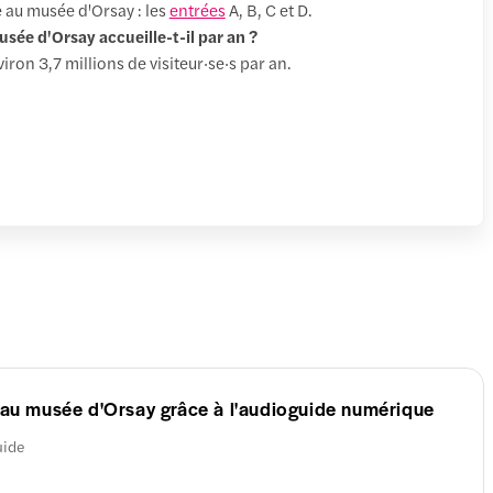
e au musée d'Orsay : les
entrées
A, B, C et D.
sée d'Orsay accueille-t-il par an ?
ron 3,7 millions de visiteur·se·s par an.
e au musée d'Orsay grâce à l'audioguide numérique
uide