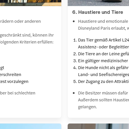
6. Haustiere und Tiere
hrrädern oder anderen
Haustiere und emotionale 
Disneyland Paris erlaubt, 
ngeschränkt sind, können ihr
Das Tier gemäß Artikel L2
olgenden Kriterien erfüllen:
Assistenz- oder Begleittier
Die Tiere an der Leine ge
Ein gültiger medizinische
egt
Die Hunde nicht als gefähr
erschreiten
Land- und Seefischereiges
test vorzulegen
Der Zugang zu den Attrakt
ber bei schlechten
Die Besitzer müssen dafür 
Außerdem sollten Haustier
gelangen.