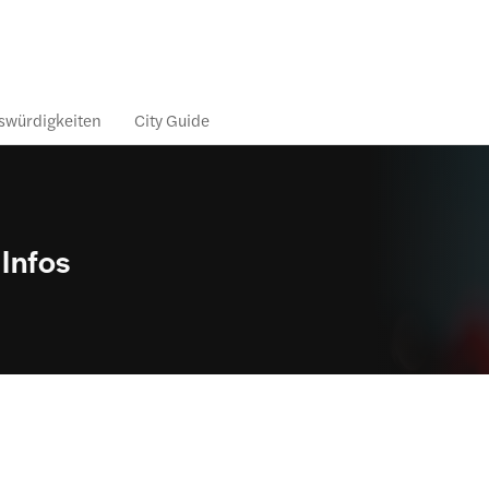
swürdigkeiten
City Guide
 Infos